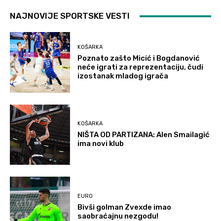
NAJNOVIJE SPORTSKE VESTI
KOŠARKA
Poznato zašto Micić i Bogdanović
neće igrati za reprezentaciju, čudi
izostanak mladog igrača
KOŠARKA
NIŠTA OD PARTIZANA: Alen Smailagić
ima novi klub
EURO
Bivši golman Zvexde imao
saobraćajnu nezgodu!