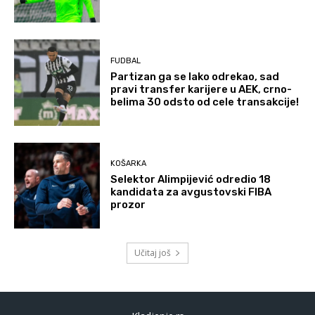
FUDBAL
Partizan ga se lako odrekao, sad
pravi transfer karijere u AEK, crno-
belima 30 odsto od cele transakcije!
KOŠARKA
Selektor Alimpijević odredio 18
kandidata za avgustovski FIBA
prozor
Učitaj još