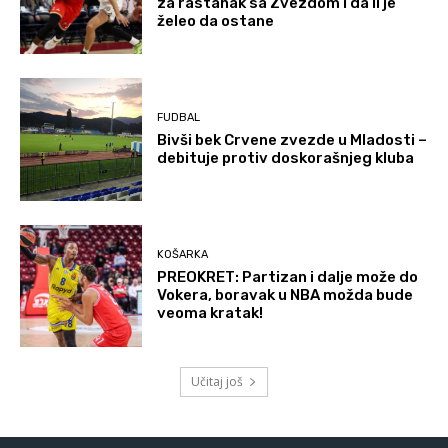
za rastanak sa Zvezdom i da li je
želeo da ostane
FUDBAL
Bivši bek Crvene zvezde u Mladosti –
debituje protiv doskorašnjeg kluba
KOŠARKA
PREOKRET: Partizan i dalje može do
Vokera, boravak u NBA možda bude
veoma kratak!
Učitaj još