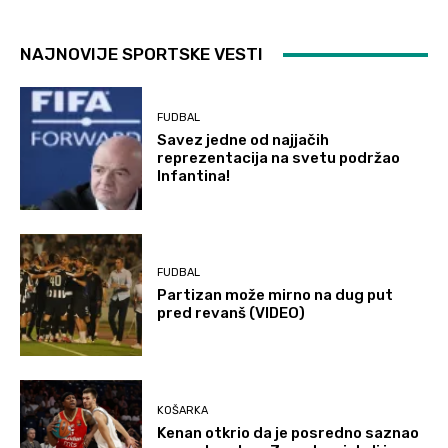
NAJNOVIJE SPORTSKE VESTI
FUDBAL
Savez jedne od najjačih
reprezentacija na svetu podržao
Infantina!
FUDBAL
Partizan može mirno na dug put
pred revanš (VIDEO)
KOŠARKA
Kenan otkrio da je posredno saznao