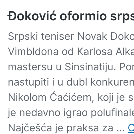
Đoković oformio srps
Srpski teniser Novak Đoko
Vimbldona od Karlosa Alka
mastersu u Sinsinatiju. Po
nastupiti i u dubl konkure
Nikolom Ćaćićem, koji je sp
je nedavno igrao polufina
Najčešća je praksa za …
C