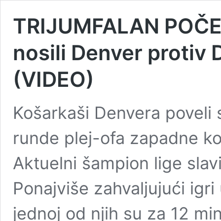
TRIJUMFALAN POČETA
nosili Denver protiv 
(VIDEO)
Košarkaši Denvera poveli
runde plej-ofa zapadne kon
Aktuelni šampion lige slav
Ponajviše zahvaljujući igri 
jednoj od njih su za 12 mi