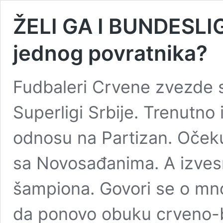
ŽELI GA I BUNDESLIGA
jednog povratnika?
Fudbaleri Crvene zvezde su
Superligi Srbije. Trenutno
odnosu na Partizan. Očeku
sa Novosađanima. A izvesno
šampiona. Govori se o mno
da ponovo obuku crveno-be