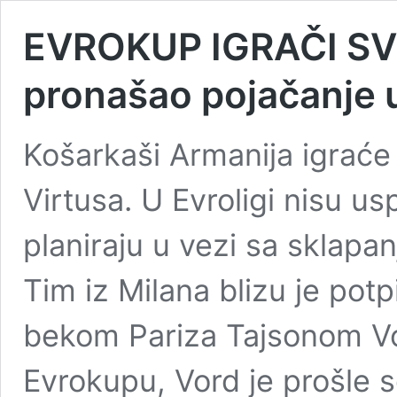
EVROKUP IGRAČI SVE
pronašao pojačanje 
Košarkaši Armanija igraće 
Virtusa. U Evroligi nisu us
planiraju u vezi sa sklap
Tim iz Milana blizu je pot
bekom Pariza Tajsonom V
Evrokupu, Vord je prošle 