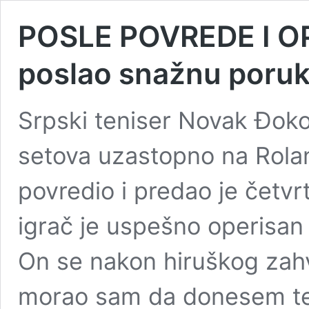
POSLE POVREDE I OP
poslao snažnu poru
Srpski teniser Novak Đoko
setova uzastopno na Rola
povredio i predao je četvr
igrač je uspešno operisan
On se nakon hiruškog zahv
morao sam da donesem te