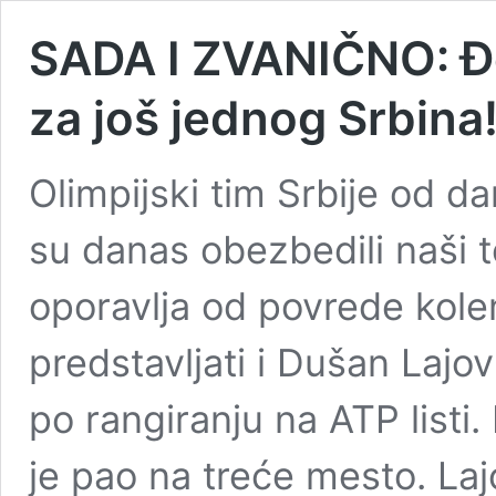
SADA I ZVANIČNO: Đo
za još jednog Srbina
Olimpijski tim Srbije od da
su danas obezbedili naši 
oporavlja od povrede kolen
predstavljati i Dušan Lajo
po rangiranju na ATP listi.
je pao na treće mesto. La