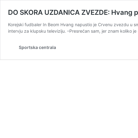
DO SKORA UZDANICA ZVEZDE: Hvang pre
Korejski fudbaler In Beom Hvang napustio je Crvenu zvezdu u smir
intervju za klupsku televiziju. –Presrećan sam, jer znam koliko j
Sportska centrala