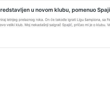
dstavljen u novom klubu, pomenuo Spaji
aj letnjeg prelaznog roka. On će takođe igrati Ligu šampiona, sa Fej
e ovo veliki klub. Moj nekadašnji saigrač Spajić, pričao mi je o klubu