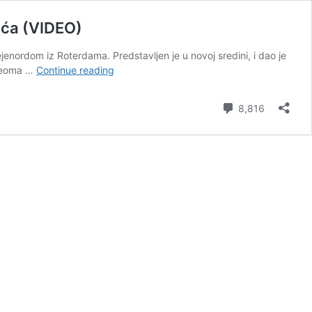
ća (VIDEO)
enordom iz Roterdama. Predstavljen je u novoj sredini, i dao je
DO
. Veoma …
Continue reading
SKORA
UZDANICA
Comment
8,816
ZVEZDE:
Hvang
predstavljen
u
novom
klubu,
pomenuo
Spajića
(VIDEO)