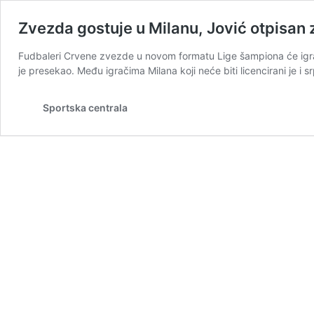
Zvezda gostuje u Milanu, Jović otpisan 
Fudbaleri Crvene zvezde u novom formatu Lige šampiona će igrati 
je presekao. Među igračima Milana koji neće biti licencirani je i
Sportska centrala