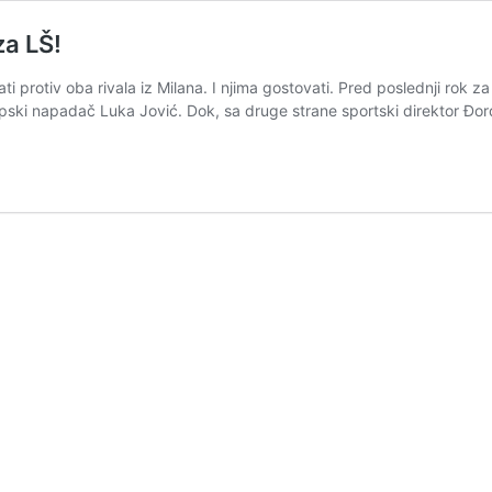
za LŠ!
protiv oba rivala iz Milana. I njima gostovati. Pred poslednji rok z
 srpski napadač Luka Jović. Dok, sa druge strane sportski direktor Đor