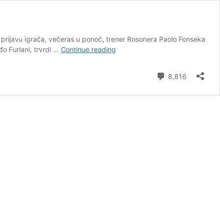
a prijavu igrača, večeras u ponoć, trener Rosonera Paolo Fonseka
Zvezda
đo Furlani, trvrdi …
Continue reading
gostuje
u
Comment
8,816
Milanu,
Jović
otpisan
za
LŠ!