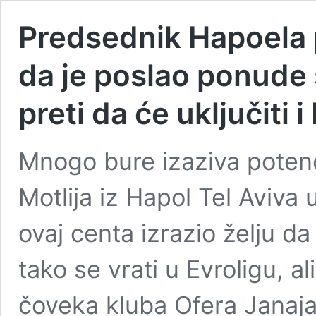
Predsednik Hapoela
da je poslao ponude
preti da će uključiti i
Mnogo bure izaziva potenc
Motlija iz Hapol Tel Aviv
ovaj centa izrazio želju d
tako se vrati u Evroligu, al
čoveka kluba Ofera Janaja,