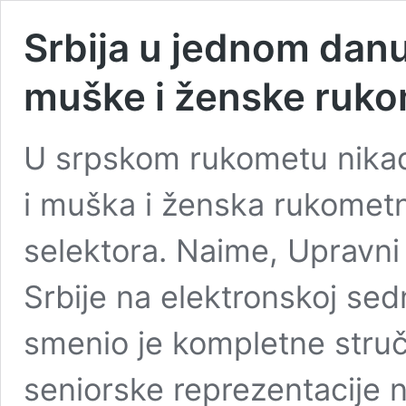
Srbija u jednom danu
muške i ženske ruko
U srpskom rukometu nikad
i muška i ženska rukometn
selektora. Naime, Upravn
Srbije na elektronskoj sed
smenio je kompletne stru
seniorske reprezentacije 