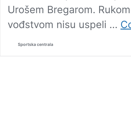
Urošem Bregarom. Rukome
vođstvom nisu uspeli …
Co
Sportska centrala