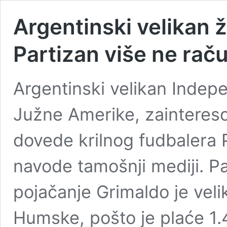
Argentinski velikan ž
Partizan više ne rač
Argentinski velikan Indep
Južne Amerike, zaintereso
dovede krilnog fudbalera 
navode tamošnji mediji. P
pojačanje Grimaldo je velik
Humske, pošto je plaće 1.