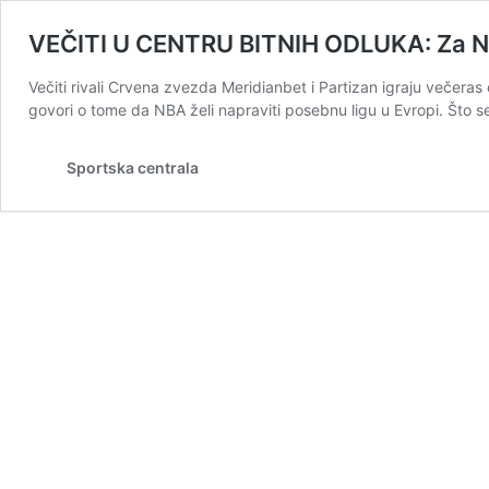
VEČITI U CENTRU BITNIH ODLUKA: Za NBA 
Večiti rivali Crvena zvezda Meridianbet i Partizan igraju večeras
govori o tome da NBA želi napraviti posebnu ligu u Evropi. Što s
Sportska centrala