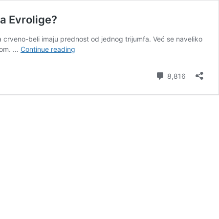
a Evrolige?
a crveno-beli imaju prednost od jednog trijumfa. Već se naveliko
VEČITI
ktom. …
Continue reading
U
CENTRU
Comment
8,816
BITNIH
ODLUKA:
Za
NBA
nisu
interesantni,
mogu
li
biti
deo
širenja
Evrolige?