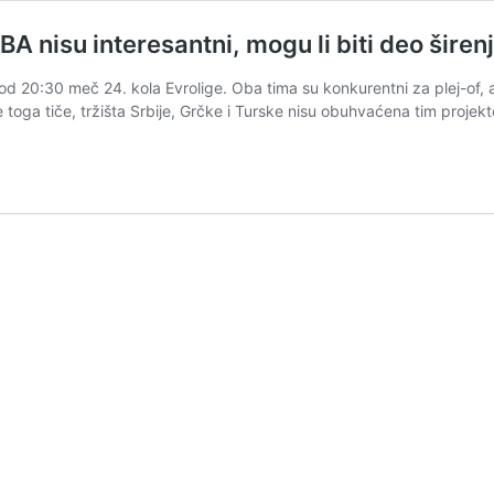
nisu interesantni, mogu li biti deo širenj
 od 20:30 meč 24. kola Evrolige. Oba tima su konkurentni za plej-of, 
e toga tiče, tržišta Srbije, Grčke i Turske nisu obuhvaćena tim proje