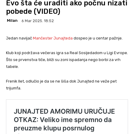
Evo šta će uraditi ako počnu nizati
pobede (VIDEO)
Milan
6 Mar 2025. 18:52
Jedan navijač
Mančester Junajteda
dospeo je u centar pažnje.
Klub koji podržava večeras igra sa Real Sosijedadom u Ligi Evrope.
Što se prvenstva tiče, bliži su zoni ispadanja nego borbi za vrh
tabele.
Frenik Ilet, odlučio je da se ne šiša dok Junajted ne veže pet
trijumfa.