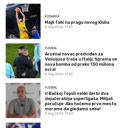
KOŠARKA
Majk Tobi na pragu novog kluba
8 Aug 2026. 17:59
FUDBAL
Arsenal novac predviđen za
Vinisijusa troše u Italiji: Sprema se
nova bomba od preko 130 miliona
evra!
8 Aug 2026. 17:30
FUDBAL
U Bačkoj Topoli veliki derbi dva
dojučerašnja superligaša, Milijaš
poručuje: Ako hoćemo prvo mesto,
moramo da gledamo sebe!
8 Aug 2026. 17:00