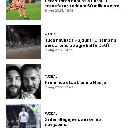
Feran Tores napustio Barsu u
transferu vrednom 50 miliona evra
8 Aug 2026. 15:04
FUDBAL
Tuča navijača Hajduka i Dinama na
aerodromu u Zagrebu! (VIDEO)
8 Aug 2026. 14:25
FUDBAL
Preminuo otac Lionela Mesija
8 Aug 2026. 13:48
FUDBAL
Srđan Blagojević se izvinio
navijačima