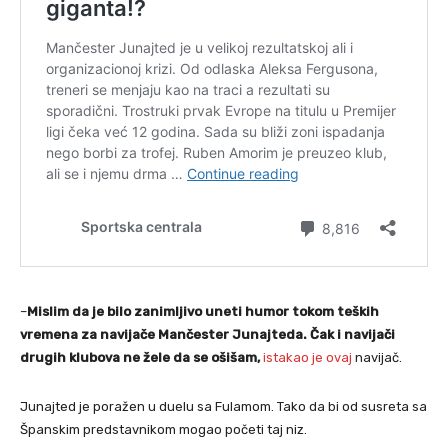
–
Mislim da je bilo zanimljivo uneti humor tokom teških
vremena za navijače Mančester Junajteda. Čak i navijači
drugih klubova ne žele da se ošišam,
istakao je ovaj
navijač.
Junajted je poražen u duelu sa Fulamom. Tako da bi od susreta sa
Španskim predstavnikom mogao početi taj niz.