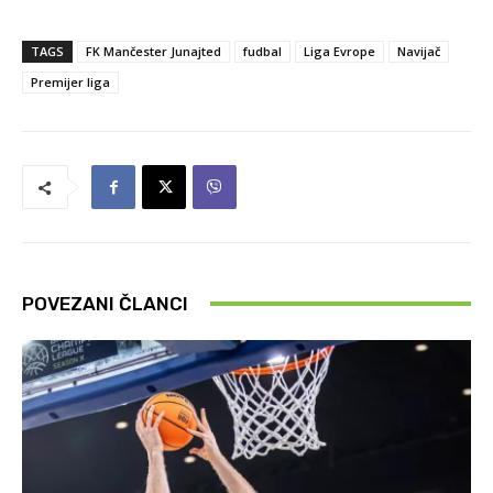
TAGS
FK Mančester Junajted
fudbal
Liga Evrope
Navijač
Premijer liga
POVEZANI ČLANCI