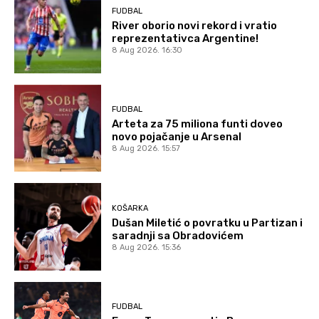
FUDBAL
River oborio novi rekord i vratio
reprezentativca Argentine!
8 Aug 2026. 16:30
FUDBAL
Arteta za 75 miliona funti doveo
novo pojačanje u Arsenal
8 Aug 2026. 15:57
KOŠARKA
Dušan Miletić o povratku u Partizan i
saradnji sa Obradovićem
8 Aug 2026. 15:36
FUDBAL