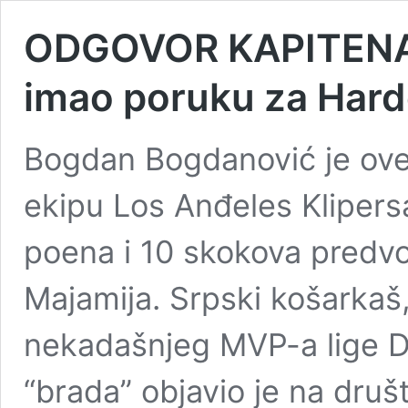
ODGOVOR KAPITENA 
imao poruku za Har
Bogdan Bogdanović je ove 
ekipu Los Anđeles Klipers
poena i 10 skokova predvod
Majamija. Srpski košarkaš,
nekadašnjeg MVP-a lige D
“brada” objavio je na dru