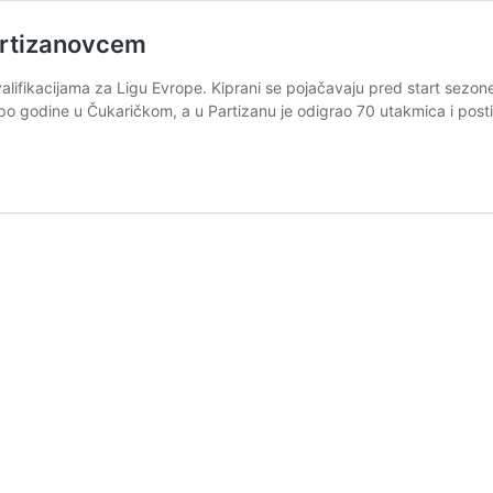
artizanovcem
ifikacijama za Ligu Evrope. Kiprani se pojačavaju pred start sezone,
i po godine u Čukaričkom, a u Partizanu je odigrao 70 utakmica i pos