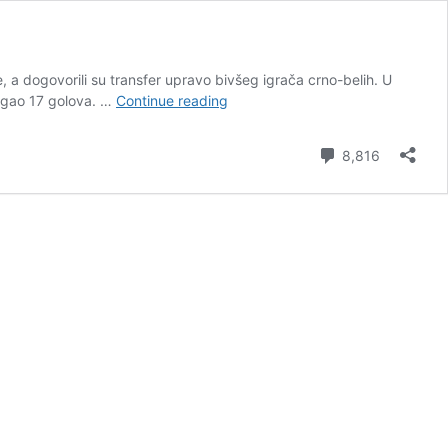
 a dogovorili su transfer upravo bivšeg igrača crno-belih. U
AEK
tigao 17 golova. …
Continue reading
se
pred
Comment
8,816
Partizan
pojačao
bivšim
partizanovcem