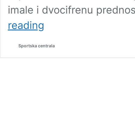
imale i dvocifrenu prednos
Rukometašice
reading
sigurne
na
startu
Sportska centrala
kvalifikacija,
blistav
učinak
Krpež-
Šlezak