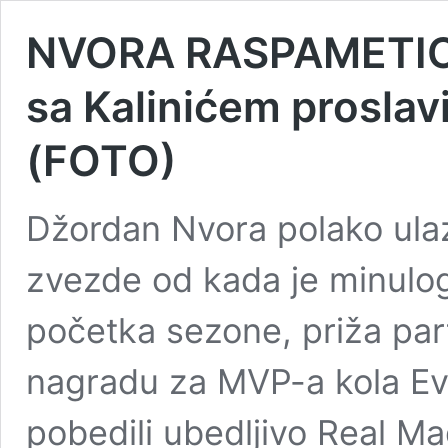
NVORA RASPAMETIO D
sa Kalinićem proslav
(FOTO)
Džordan Nvora polako ulaz
zvezde od kada je minulog 
početka sezone, priža part
nagradu za MVP-a kola Evr
pobedili ubedljivo Real M