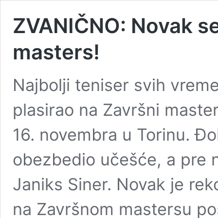
ZVANIČNO: Novak se 
masters!
Najbolji teniser svih vre
plasirao na Završni master
16. novembra u Torinu. Đoko
obezbedio učešće, a pre nj
Janiks Siner. Novak je rek
na Završnom mastersu poš