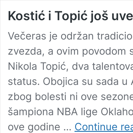
Kostić i Topić još uve
Večeras je održan tradicio
zvezda, a ovim povodom su 
Nikola Topić, dva talento
status. Obojica su sada u 
zbog bolesti ni ove sezone
šampiona NBA lige Oklahom
ove godine …
Continue re