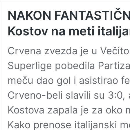
NAKON FANTASTIČNE
Kostov na meti italij
Crvena zvezda je u Večitom
Superlige pobedila Partiza
meču dao gol i asistirao 
Crveno-beli slavili su 3:0,
Kostova zapala je za oko
Kako prenose italijanski me