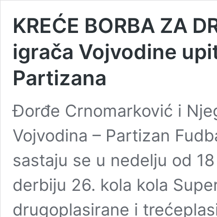
KREĆE BORBA ZA DR
igrača Vojvodine upi
Partizana
Đorđe Crnomarković i Njeg
Vojvodina – Partizan Fudba
sastaju se u nedelju od 1
derbiju 26. kola kola Super
drugoplasirane i trećeplas