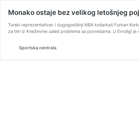
Monako ostaje bez velikog letošnjeg po
Turski reprezentativac i dugogodišnji NBA košarkaš Furkan Kork
za tim iz Kneževine usled problema sa povredama. U Evroligi je n
Sportska centrala