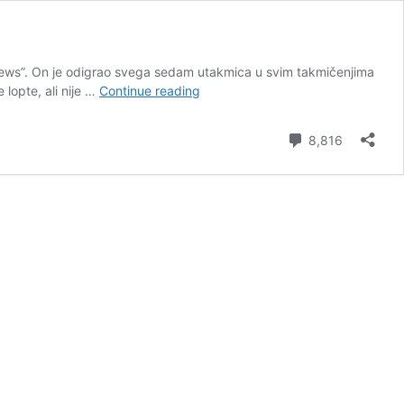
 News”. On je odigrao svega sedam utakmica u svim takmičenjima
Monako
lopte, ali nije …
Continue reading
ostaje
bez
Comment
8,816
velikog
letošnjeg
pojačanja!