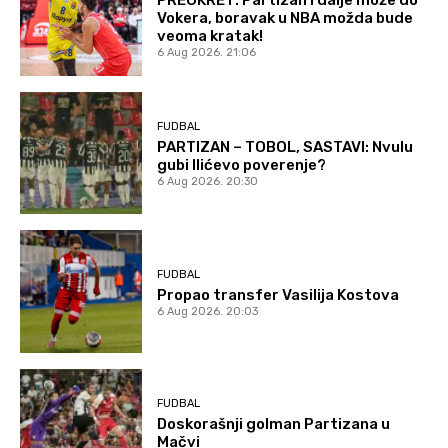
Vokera, boravak u NBA možda bude
veoma kratak!
6 Aug 2026. 21:06
FUDBAL
PARTIZAN – TOBOL, SASTAVI: Nvulu
gubi Ilićevo poverenje?
6 Aug 2026. 20:30
FUDBAL
Propao transfer Vasilija Kostova
6 Aug 2026. 20:03
FUDBAL
Doskorašnji golman Partizana u
Mačvi