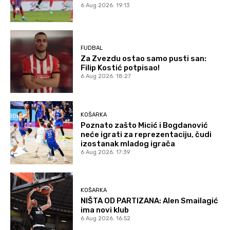
6 Aug 2026. 19:13
FUDBAL
Za Zvezdu ostao samo pusti san:
Filip Kostić potpisao!
6 Aug 2026. 18:27
KOŠARKA
Poznato zašto Micić i Bogdanović
neće igrati za reprezentaciju, čudi
izostanak mladog igrača
6 Aug 2026. 17:39
KOŠARKA
NIŠTA OD PARTIZANA: Alen Smailagić
ima novi klub
6 Aug 2026. 16:52