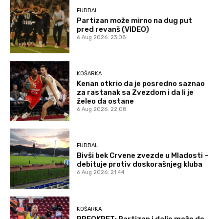
FUDBAL
Partizan može mirno na dug put
pred revanš (VIDEO)
6 Aug 2026. 23:08
KOŠARKA
Kenan otkrio da je posredno saznao
za rastanak sa Zvezdom i da li je
želeo da ostane
6 Aug 2026. 22:08
FUDBAL
Bivši bek Crvene zvezde u Mladosti –
debituje protiv doskorašnjeg kluba
6 Aug 2026. 21:44
KOŠARKA
PREOKRET: Partizan i dalje može do