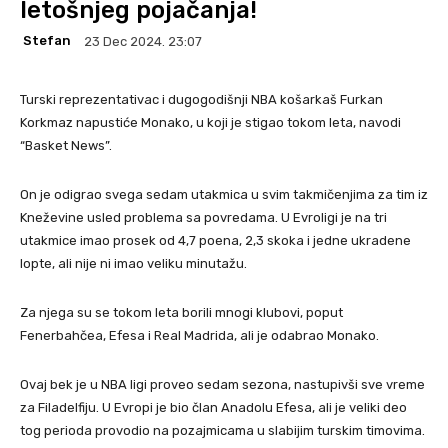
letošnjeg pojačanja!
Stefan
23 Dec 2024. 23:07
Turski reprezentativac i dugogodišnji NBA košarkaš Furkan
Korkmaz napustiće Monako, u koji je stigao tokom leta, navodi
“Basket News”.
On je odigrao svega sedam utakmica u svim takmičenjima za tim iz
Kneževine usled problema sa povredama. U Evroligi je na tri
utakmice imao prosek od 4,7 poena, 2,3 skoka i jedne ukradene
lopte, ali nije ni imao veliku minutažu.
Za njega su se tokom leta borili mnogi klubovi, poput
Fenerbahčea, Efesa i Real Madrida, ali je odabrao Monako.
Ovaj bek je u NBA ligi proveo sedam sezona, nastupivši sve vreme
za Filadelfiju. U Evropi je bio član Anadolu Efesa, ali je veliki deo
tog perioda provodio na pozajmicama u slabijim turskim timovima.