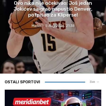
Ovo niko nije očekivao: Još jedan
Jokićev saigrač napustio Denver,
potpisao za Kliperse!
Marko
-
5 Aug 2026. 21:38
OSTALI SPORTOVI
Sve