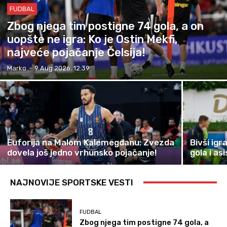
FUDBAL
Zbog njega tim postigne 74 gola, a on
uopšte ne igra: Ko je Ostin Mekfi,
najveće pojačanje Čelsija!
Marko
-
9 Aug 2026. 12:39
Euforija na Malom Kalemegdanu: Zvezda
Bivši ig
dovela još jedno vrhunsko pojačanje!
gola i as
NAJNOVIJE SPORTSKE VESTI
FUDBAL
Zbog njega tim postigne 74 gola, a