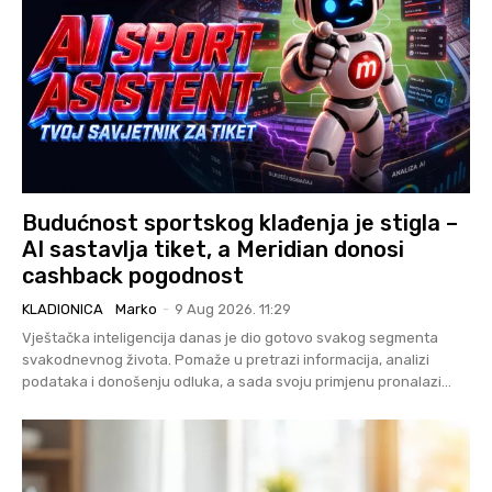
Budućnost sportskog klađenja je stigla –
AI sastavlja tiket, a Meridian donosi
cashback pogodnost
KLADIONICA
Marko
-
9 Aug 2026. 11:29
Vještačka inteligencija danas je dio gotovo svakog segmenta
svakodnevnog života. Pomaže u pretrazi informacija, analizi
podataka i donošenju odluka, a sada svoju primjenu pronalazi...