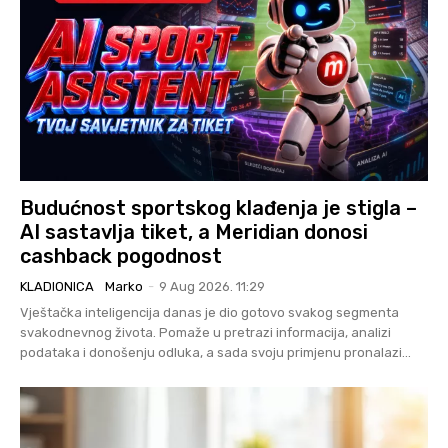
Budućnost sportskog klađenja je stigla –
AI sastavlja tiket, a Meridian donosi
cashback pogodnost
KLADIONICA
Marko
-
9 Aug 2026. 11:29
Vještačka inteligencija danas je dio gotovo svakog segmenta
svakodnevnog života. Pomaže u pretrazi informacija, analizi
podataka i donošenju odluka, a sada svoju primjenu pronalazi...