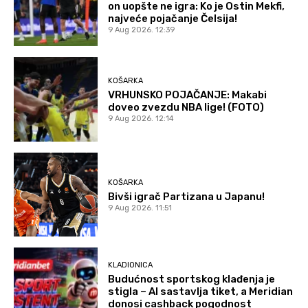
on uopšte ne igra: Ko je Ostin Mekfi,
najveće pojačanje Čelsija!
9 Aug 2026. 12:39
KOŠARKA
VRHUNSKO POJAČANJE: Makabi
doveo zvezdu NBA lige! (FOTO)
9 Aug 2026. 12:14
KOŠARKA
Bivši igrač Partizana u Japanu!
9 Aug 2026. 11:51
KLADIONICA
Budućnost sportskog klađenja je
stigla – AI sastavlja tiket, a Meridian
donosi cashback pogodnost