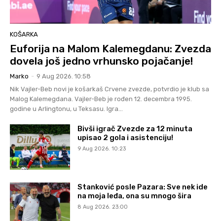
KOŠARKA
Euforija na Malom Kalemegdanu: Zvezda
dovela još jedno vrhunsko pojačanje!
Marko
-
9 Aug 2026. 10:58
Nik Vajler-Beb novi je košarkaš Crvene zvezde, potvrdio je klub sa
Malog Kalemegdana. Vajler-Beb je rođen 12. decembra 1995.
godine u Arlingtonu, u Teksasu. Igra...
Bivši igrač Zvezde za 12 minuta
upisao 2 gola i asistenciju!
9 Aug 2026. 10:23
Stanković posle Pazara: Sve nek ide
na moja leđa, ona su mnogo šira
8 Aug 2026. 23:00