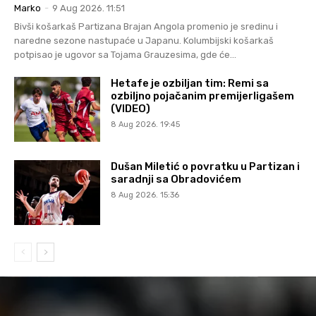
Marko
-
9 Aug 2026. 11:51
Bivši košarkaš Partizana Brajan Angola promenio je sredinu i
naredne sezone nastupaće u Japanu. Kolumbijski košarkaš
potpisao je ugovor sa Tojama Grauzesima, gde će...
Hetafe je ozbiljan tim: Remi sa
ozbiljno pojačanim premijerligašem
(VIDEO)
8 Aug 2026. 19:45
Dušan Miletić o povratku u Partizan i
saradnji sa Obradovićem
8 Aug 2026. 15:36