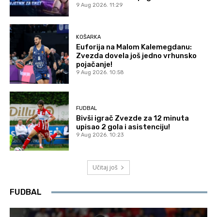
9 Aug 2026. 11:29
KOŠARKA
Euforija na Malom Kalemegdanu:
Zvezda dovela još jedno vrhunsko
pojačanje!
9 Aug 2026. 10:58
FUDBAL
Bivši igrač Zvezde za 12 minuta
upisao 2 gola i asistenciju!
9 Aug 2026. 10:23
Učitaj još
FUDBAL