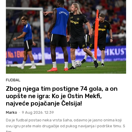
FUDBAL
Zbog njega tim postigne 74 gola, a on
uopšte ne igra: Ko je Ostin Mekfi,
najveće pojačanje Čelsija!
Marko
-
9 Aug 2026. 12:39
Da je fudbal postao neka vrsta šaha, odavno je jasno onima koji
ovu igru prate malo drugačije od pukog navijanja i podrške timu. S
tim...