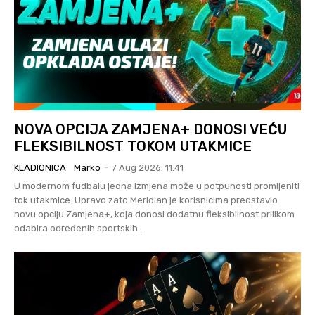
NOVA OPCIJA ZAMJENA+ DONOSI VEĆU
FLEKSIBILNOST TOKOM UTAKMICE
KLADIONICA
Marko
-
7 Aug 2026. 11:41
U modernom fudbalu jedna izmjena može u potpunosti promijeniti
tok utakmice. Upravo zato Meridian je korisnicima predstavio
novu opciju Zamjena+, koja donosi dodatnu fleksibilnost prilikom
odabira određenih sportskih...