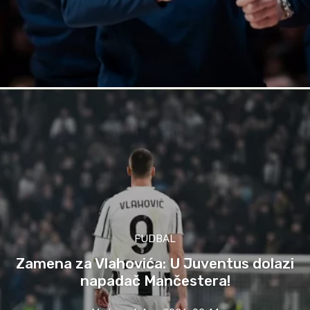
FUDBAL
Zamena za Vlahovića: U Juventus dolazi
napadač Mančestera!