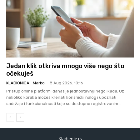
Jedan klik otkriva mnogo više nego što
očekuješ
KLADIONICA
Marko
-
8 Aug 2026. 10:16
Pristup online platformi danas je jednostavniji nego ikada. Uz
nekoliko koraka možeš kreirati korisnički nalog i upoznati
sadržaje i funkcionalnosti koje su dostupne registrovanim...
Kladjenje.rs