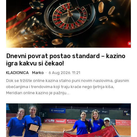
Dnevni povrat postao standard – kazino
igra kakvu si čekao!
KLADIONICA
Marko
-
6 Aug 2026. 11:21
Dok se tržište online kazina stalno puni novim naslovima, glasnim
obećanjima i trendovima koji traju kraće nego ljetnja kiša,
Meridian online kazino je pažnju...