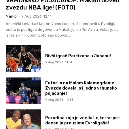
VRHUNSKO POJAČANJE: Makabi doveo
zvezdu NBA lige! (FOTO)
Marko
-
9 Aug 2026. 12:14
Američki košarkaš Kejton Volas karijeru će nastaviti u Evroligi,
pošto je postigao dogovor sa Makabijem iz Tel Aviva. Volas je sa
izraelskim klubom potpisao ugovor...
Bivši igrač Partizana u Japanu!
9 Aug 2026. 11:51
Euforija na Malom Kalemegdanu:
Zvezda dovela još jedno vrhunsko
pojačanje!
9 Aug 2026. 10:58
Porodica koja je vodila Lejkerse pet
decenija preuzima Evroligaša!