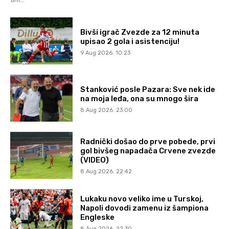
Bivši igrač Zvezde za 12 minuta
upisao 2 gola i asistenciju!
9 Aug 2026. 10:23
Stanković posle Pazara: Sve nek ide
na moja leđa, ona su mnogo šira
8 Aug 2026. 23:00
Radnički došao do prve pobede, prvi
gol bivšeg napadača Crvene zvezde
(VIDEO)
8 Aug 2026. 22:42
Lukaku novo veliko ime u Turskoj,
Napoli dovodi zamenu iz šampiona
Engleske
8 Aug 2026. 22:30