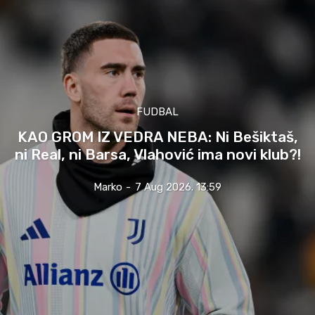
FUDBAL
KAO GROM IZ VEDRA NEBA: Ni Bešiktaš,
ni Real, ni Barsa, Vlahović ima novi klub?!
Marko
-
7 Aug 2026. 13:59