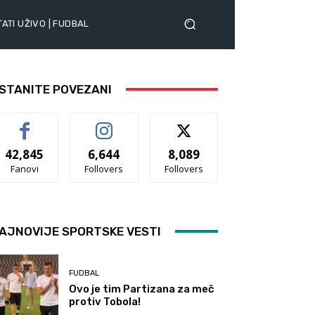
ATI UŽIVO | FUDBAL
STANITE POVEZANI
42,845
6,644
8,089
Fanovi
Follovers
Follovers
AJNOVIJE SPORTSKE VESTI
FUDBAL
Ovo je tim Partizana za meč
protiv Tobola!