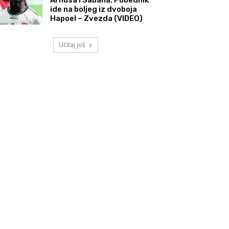
ide na boljeg iz dvoboja
Hapoel – Zvezda (VIDEO)
Učitaj još