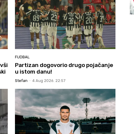
FUDBAL
vši
Partizan dogovorio drugo pojačanje
ski
u istom danu!
Stefan
-
4 Aug 2026. 22:57