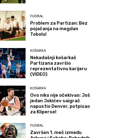
FUDBAL
Problem za Partizan: Bez
pojačanja na megdan
Tobolu!
KOŠARKA
Nekadašnji košarkaš
Partizana završio
reprezentativnu karijeru
(VIDEO)
KOŠARKA
Ovo niko nije očekivao: Još
jedan Jokićev saigrač
napustio Denver, potpisao
za Kliperse!
FUDBAL
Završen 1. meč između
Arhusa i Sabaha: Pobednik