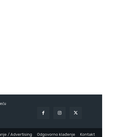
eću
nje / Advertising
Odgovorno klađenje
Kontakt