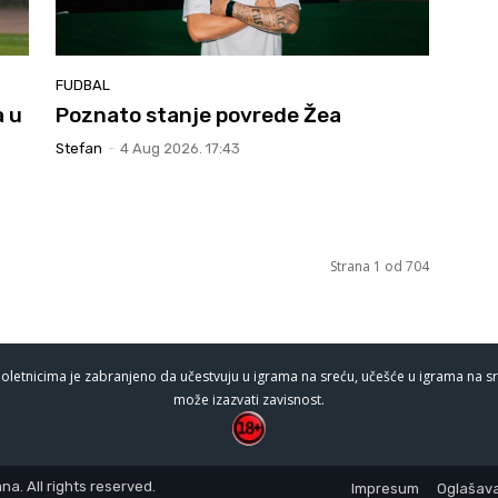
FUDBAL
 u
Poznato stanje povrede Žea
Stefan
-
4 Aug 2026. 17:43
Strana 1 od 704
oletnicima je zabranjeno da učestvuju u igrama na sreću, učešće u igrama na sr
može izazvati zavisnost.
a. All rights reserved.
Impresum
Oglašava