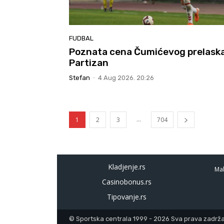
FUDBAL
Poznata cena Čumićevog prelaska
Partizan
Stefan
-
4 Aug 2026. 20:26
...
1
2
3
704
Kladjenje.rs
Mal
Casinobonus.rs
Tipovanje.rs
© Sportska centrala 1999 - 2026 Sva prava zadržan