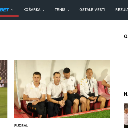
KOŠARKA
TENIS
OSTALE VESTI
REZULT
O
N
FUDBAL