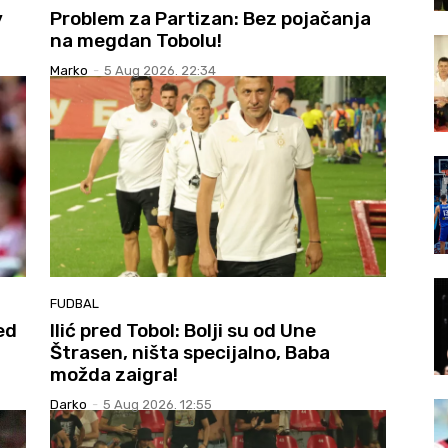
v
Problem za Partizan: Bez pojačanja
na megdan Tobolu!
Marko
-
5 Aug 2026. 22:34
FUDBAL
ed
Ilić pred Tobol: Bolji su od Une
Štrasen, ništa specijalno, Baba
možda zaigra!
Darko
-
5 Aug 2026. 12:55