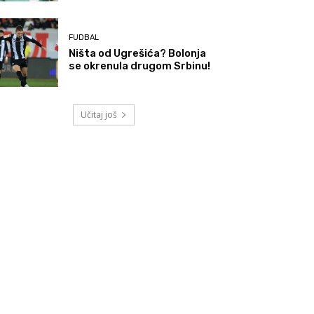
FUDBAL
Ništa od Ugrešića? Bolonja
se okrenula drugom Srbinu!
Učitaj još