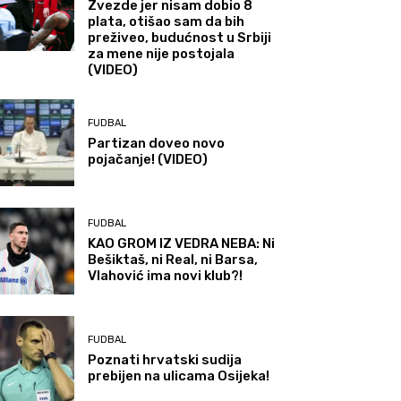
Zvezde jer nisam dobio 8
plata, otišao sam da bih
preživeo, budućnost u Srbiji
za mene nije postojala
(VIDEO)
FUDBAL
Partizan doveo novo
pojačanje! (VIDEO)
FUDBAL
KAO GROM IZ VEDRA NEBA: Ni
Bešiktaš, ni Real, ni Barsa,
Vlahović ima novi klub?!
FUDBAL
Poznati hrvatski sudija
prebijen na ulicama Osijeka!