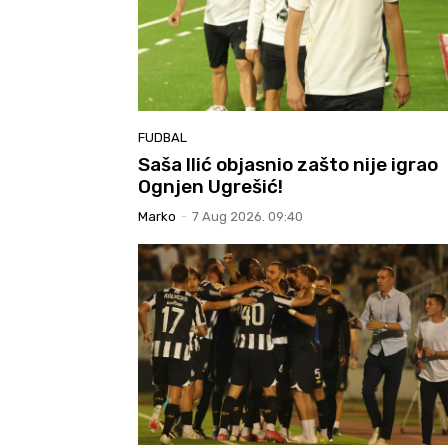
FUDBAL
Saša Ilić objasnio zašto nije igrao
Ognjen Ugrešić!
Marko
-
7 Aug 2026. 09:40