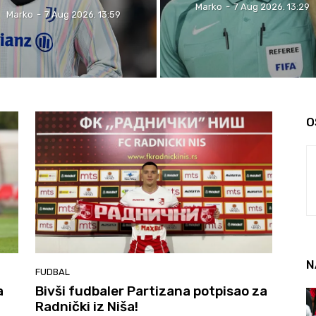
Marko
-
7 Aug 2026. 13:29
Marko
-
7 Aug 2026. 13:59
O
N
FUDBAL
a
Bivši fudbaler Partizana potpisao za
Radnički iz Niša!