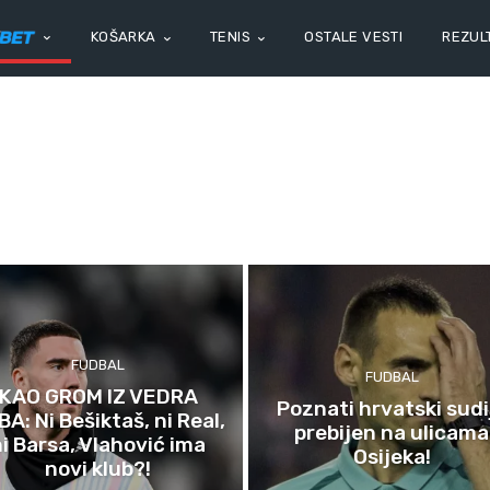
KOŠARKA
TENIS
OSTALE VESTI
REZULT
FUDBAL
FUDBAL
KAO GROM IZ VEDRA
Poznati hrvatski sudi
A: Ni Bešiktaš, ni Real,
prebijen na ulicama
ni Barsa, Vlahović ima
Osijeka!
novi klub?!