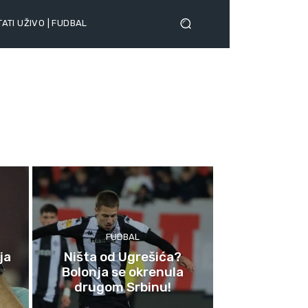
ATI UŽIVO | FUDBAL
FUDBAL
ja
Ništa od Ugrešića?
Bolonja se okrenula
drugom Srbinu!