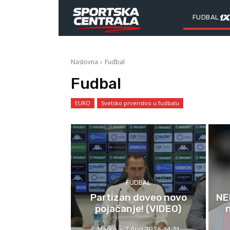
FUDBAL
Naslovna
Fudbal
Fudbal
EURO
Svetsko prvenstvo u fudbalu
FUDBAL
Partizan doveo novo
NEB
pojačanje! (VIDEO)
Marko
-
7 Aug 2026. 14:31