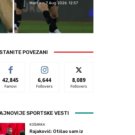
Marko
-
7 Aug 2026. 12:57
STANITE POVEZANI
42,845
6,644
8,089
Fanovi
Follovers
Follovers
AJNOVIJE SPORTSKE VESTI
KOŠARKA
Rajaković: Otišao sam iz