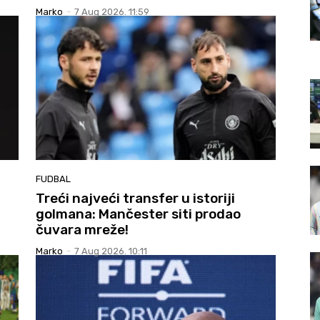
Marko
-
7 Aug 2026. 11:59
FUDBAL
Treći najveći transfer u istoriji
golmana: Mančester siti prodao
čuvara mreže!
Marko
-
7 Aug 2026. 10:11