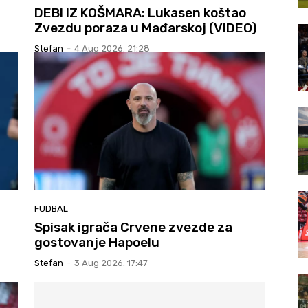
DEBI IZ KOŠMARA: Lukasen koštao
Zvezdu poraza u Mađarskoj (VIDEO)
Stefan
-
4 Aug 2026. 21:28
FUDBAL
Spisak igrača Crvene zvezde za
gostovanje Hapoelu
Stefan
-
3 Aug 2026. 17:47