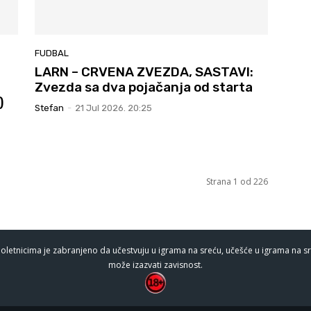
FUDBAL
LARN – CRVENA ZVEZDA, SASTAVI:
Zvezda sa dva pojačanja od starta
)
Stefan
-
21 Jul 2026. 20:25
Strana 1 od 226
oletnicima je zabranjeno da učestvuju u igrama na sreću, učešće u igrama na sr
može izazvati zavisnost.