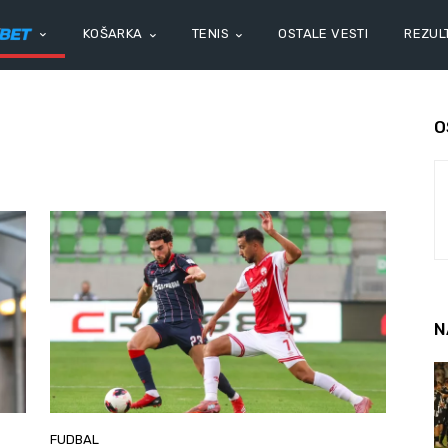
KOŠARKA
TENIS
OSTALE VESTI
REZULT
O
N
FUDBAL