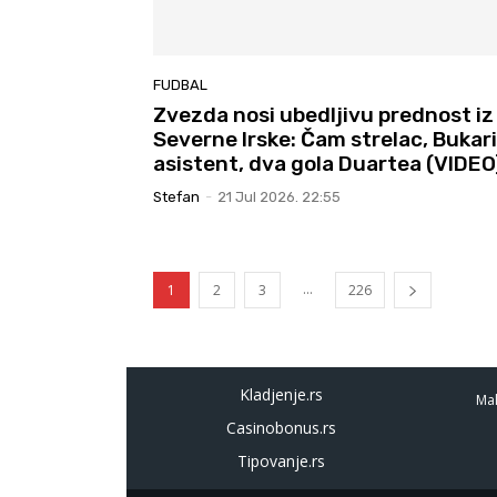
FUDBAL
Zvezda nosi ubedljivu prednost iz
Severne Irske: Čam strelac, Bukari
asistent, dva gola Duartea (VIDEO
Stefan
-
21 Jul 2026. 22:55
...
1
2
3
226
Kladjenje.rs
Mal
Casinobonus.rs
Tipovanje.rs