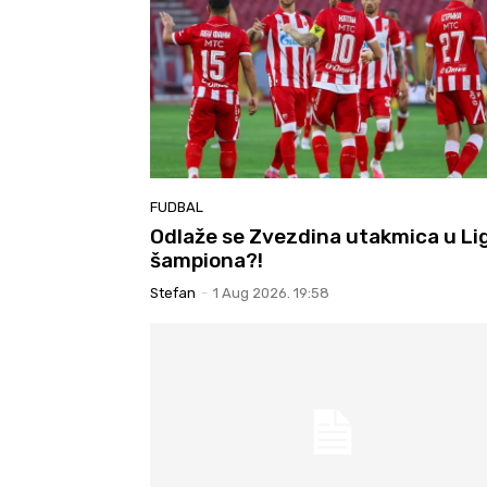
FUDBAL
Odlaže se Zvezdina utakmica u Lig
šampiona?!
Stefan
-
1 Aug 2026. 19:58