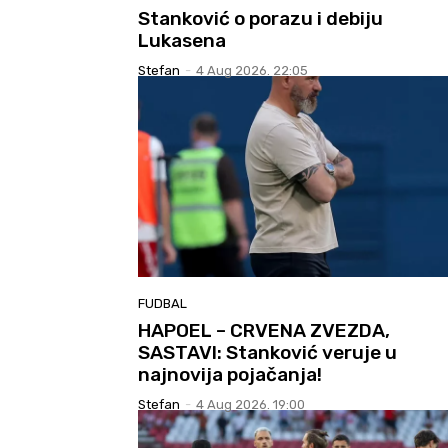
Stanković o porazu i debiju
Lukasena
Stefan
-
4 Aug 2026. 22:05
FUDBAL
HAPOEL – CRVENA ZVEZDA,
SASTAVI: Stanković veruje u
najnovija pojačanja!
Stefan
-
4 Aug 2026. 19:00