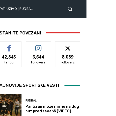
ATI UŽIVO | FUDBAL
STANITE POVEZANI
42,845
6,644
8,089
Fanovi
Follovers
Follovers
AJNOVIJE SPORTSKE VESTI
FUDBAL
Partizan može mirno na dug
put pred revanš (VIDEO)