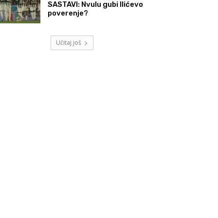
SASTAVI: Nvulu gubi Ilićevo
poverenje?
Učitaj još