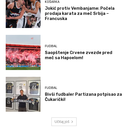
KOŠARKA
Jokić protiv Vembanjame: Počela
prodaja karata za meč Srbija –
Francuska
FUDBAL
Saopštenje Crvene zvezde pred
meč sa Hapoelom!
FUDBAL
Bivši fudbaler Partizana potpisao za
Čukarički!
Učitaj još