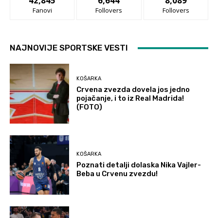
42,845
6,644
8,089
Fanovi
Follovers
Follovers
NAJNOVIJE SPORTSKE VESTI
KOŠARKA
Crvena zvezda dovela jos jedno
pojačanje, i to iz Real Madrida!
(FOTO)
KOŠARKA
Poznati detalji dolaska Nika Vajler-
Beba u Crvenu zvezdu!