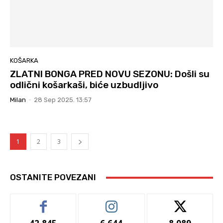
KOŠARKA
ZLATNI BONGA PRED NOVU SEZONU: Došli su
odlični košarkaši, biće uzbudljivo
Milan
-
28 Sep 2025. 13:57
1
2
3
OSTANITE POVEZANI