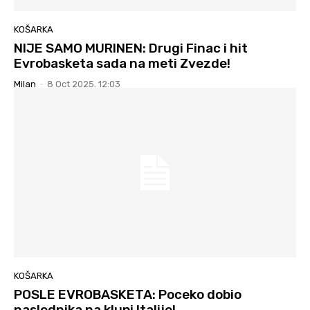
KOŠARKA
NIJE SAMO MURINEN: Drugi Finac i hit
Evrobasketa sada na meti Zvezde!
Milan
-
8 Oct 2025. 12:03
KOŠARKA
POSLE EVROBASKETA: Poceko dobio
naslednika na klupi Italije!