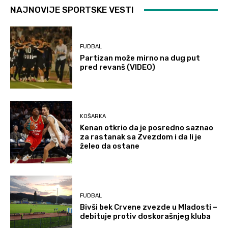
NAJNOVIJE SPORTSKE VESTI
FUDBAL
Partizan može mirno na dug put
pred revanš (VIDEO)
KOŠARKA
Kenan otkrio da je posredno saznao
za rastanak sa Zvezdom i da li je
želeo da ostane
FUDBAL
Bivši bek Crvene zvezde u Mladosti –
debituje protiv doskorašnjeg kluba