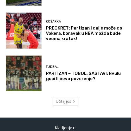
KOŠARKA
PREOKRET: Partizan i dalje može do
Vokera, boravak u NBA možda bude
veoma kratak!
FUDBAL
PARTIZAN – TOBOL, SASTAVI: Nvulu
gubi Ilićevo poverenje?
Učitaj još
Kladjenje.rs