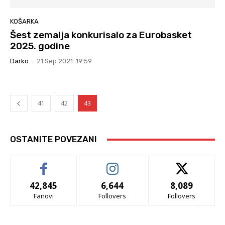
KOŠARKA
Šest zemalja konkurisalo za Eurobasket
2025. godine
Darko
-
21 Sep 2021. 19:59
41
42
43
OSTANITE POVEZANI
42,845
6,644
8,089
Fanovi
Follovers
Follovers