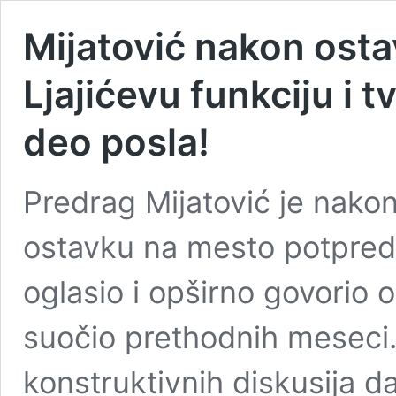
Mijatović nakon osta
Ljajićevu funkciju i t
deo posla!
Predrag Mijatović je nako
ostavku na mesto potpred
oglasio i opširno govorio o
suočio prethodnih meseci. 
konstruktivnih diskusija d