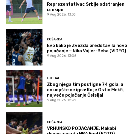
Reprezentativac Srbije odstranjen
iz ekipe
9 Aug 2026. 13:33
KOŠARKA
Evo kako je Zvezda predstavila novo
pojačanje – Nika Vajler-Beba (VIDEO)
9 Aug 2026. 13:06
FUDBAL
Zbog njega tim postigne 74 gola, a
on uopšte ne igra: Ko je Ostin Mekfi,
najveće pojačanje Čelsija!
9 Aug 2026. 12:39
KOŠARKA
VRHUNSKO POJAČANJE: Makabi
doveo zvezdu NBA lige! (FOTO)