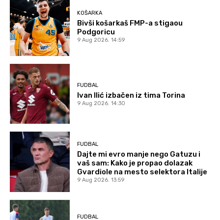
KOŠARKA
Bivši košarkaš FMP-a stigaou
Podgoricu
9 Aug 2026. 14:59
FUDBAL
Ivan Ilić izbačen iz tima Torina
9 Aug 2026. 14:30
FUDBAL
Dajte mi evro manje nego Gatuzu i
vaš sam: Kako je propao dolazak
Gvardiole na mesto selektora Italije
9 Aug 2026. 13:59
FUDBAL