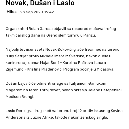
Novak, Dušan i Laslo
Milos
28 Sep 2020. 19:42
Organizatori Rolan Garosa objavili su raspored mečeva trećeg
takmičarskog dana na Grend slem turniru u Parizu.
Najbolji tetniser sveta Novak Đoković igraće treći meč na terenu
“Filip Šatrije” protiv Mikaela Imera iz Švedske, nakon duela u
konkurenciji dama: Majar Šerif – Karolina Pliškova i Laura
Zigemund – Kristina Mladenović. Program počinje u 11 časova.
Dušan Lajović će odmeriti snage sa Italijamom Đanlukom
Magerom na terenu broj devet, nakon okršaja Jelene Ostapenko i
Medison Brengl.
Laslo Đere igra drugi meč na terenu broj 12 protiv iskusnog Kevina
Andersona iz Južne Afrike, takođe nakon ženskog singla.