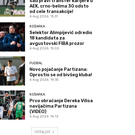
sad pravi transfer karijere u
AEK, crno-belima 30 odsto
od cele transakcije!
6 Aug 2026. 15:31
KOŠARKA
Selektor Alimpijević odredio
18 kandidata za
avgustovski FIBA prozor
6 Aug 2026. 15:02
FUDBAL
Novo pojačanje Partizana:
Oprostio se od bivšeg kluba!
6 Aug 2026. 14:35
KOŠARKA
Prvo obraćanje Dereka Vilisa
navijačima Partizana
(VIDEO)
6 Aug 2026. 14:13
Učitaj još