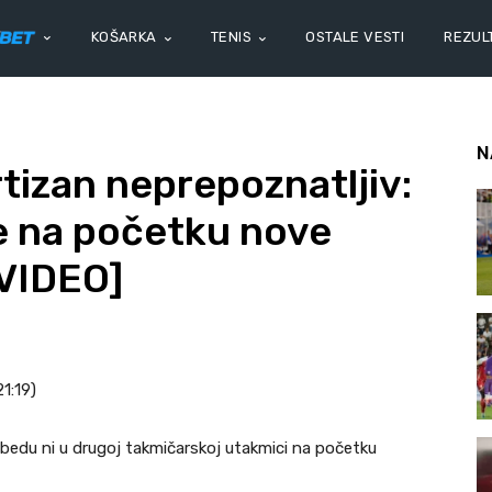
KOŠARKA
TENIS
OSTALE VESTI
REZULT
N
tizan neprepoznatljiv:
e na početku nove
[VIDEO]
21:19)
obedu ni u drugoj takmičarskoj utakmici na početku