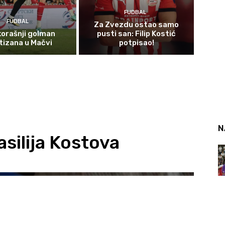
FUDBAL
FUDBAL
Za Zvezdu ostao samo
orašnji golman
pusti san: Filip Kostić
tizana u Mačvi
potpisao!