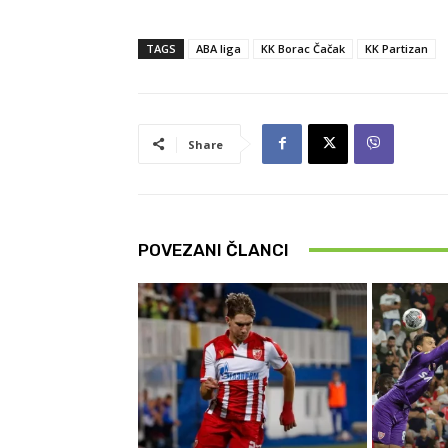
TAGS
ABA liga
KK Borac Čačak
KK Partizan
Share
POVEZANI ČLANCI