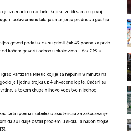
 je iznenadio crno-bele, koji su vodili samo u prvoj
 drugom poluvremenu bilo je smanjenje prednosti gostiju
ljno govori podatak da su primili čak 49 poena za prvih
 pod košem govori i odnos u skokovima – čak 21:9 u
 igrač Partizana Miletić koji je za nepunih 8 minuta na
dio je i jednu trojku uz 4 uhvaćene lopte. Čačani su
etvrtine, a tokom druge njihovo vođstvo nijednog
o četiri poena i zabeležio asistenciju za zakucavanje
irom da su i dalje ostali problemi u skoku, a nakon trojke
3).