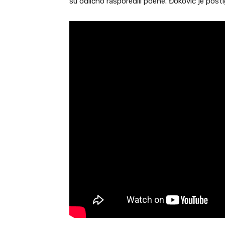
su odlično rasporedili poene. Đoković je posti