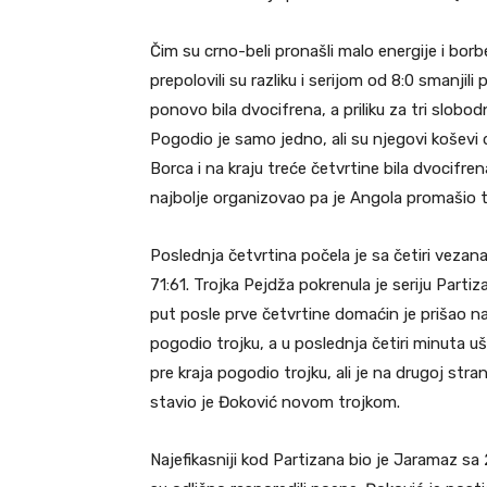
Čim su crno-beli pronašli malo energije i borb
prepolovili su razliku i serijom od 8:0 smanji
ponovo bila dvocifrena, a priliku za tri slobo
Pogodio je samo jedno, ali su njegovi koševi d
Borca i na kraju treće četvrtine bila dvocifren
najbolje organizovao pa je Angola promašio tro
Poslednja četvrtina počela je sa četiri vezana
71:61. Trojka Pejdža pokrenula je seriju Partiz
put posle prve četvrtine domaćin je prišao n
pogodio trojku, a u poslednja četiri minuta 
pre kraja pogodio trojku, ali je na drugoj str
stavio je Đoković novom trojkom.
Najefikasniji kod Partizana bio je Jaramaz sa