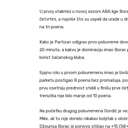
U prvoj utakmici u novoj sezoni ABA lige Borac
četvrtini, a najviše što su uspeli da urade u
na tri poena.
Kako je Partizan odigrao prvo poluvreme dovo
20 minuta, a kakvu je dominaciju imao Borac
korist čačanskog kluba.
Sjajnu rolu u prvom poluvremenu imao je bivši
parketu postigao 8 poena bez promašaja, pogo
prvu osetniju prednost stekli u finišu prve č
trenutka nije bilo manje od 10 poena.
Na početku drugog poluvremena Gordić je veza
Mike, ali to nije donelo nikakav boljitak s obz
Džounsa Borac je ponovo otišao na +15 (58:4