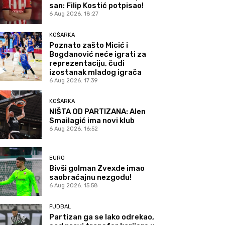
san: Filip Kostić potpisao!
6 Aug 2026. 18:27
KOŠARKA
Poznato zašto Micić i
Bogdanović neće igrati za
reprezentaciju, čudi
izostanak mladog igrača
6 Aug 2026. 17:39
KOŠARKA
NIŠTA OD PARTIZANA: Alen
Smailagić ima novi klub
6 Aug 2026. 16:52
EURO
Bivši golman Zvexde imao
saobraćajnu nezgodu!
6 Aug 2026. 15:58
FUDBAL
Partizan ga se lako odrekao,