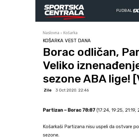
FUDBAL
Naslovna
Košarka
KOŠARKA
VEST DANA
Borac odličan, Par
Veliko iznenađenj
sezone ABA lige! 
Zile
3 Oct 2020. 22:46
Partizan – Borac 78:87
(17:24, 19:25, 21:19, 
Košarkaši Partizana nisu uspeli da ostvare p
sezone.