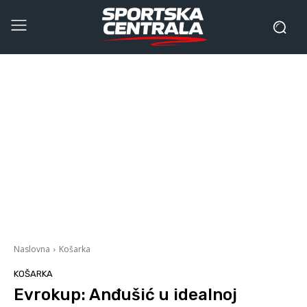
Naslovna
Košarka
KOŠARKA
Evrokup: Anđušić u idealnoj