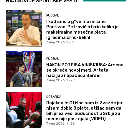
NAJNOVIJE SPORTSKE VESTI
FUDBAL
I kad smo u g*vnima mi smo
Partizan: Petrović otkrio kolika je
maksimalna mesečna plata
igračima crno-belih!
7 Aug 2026. 15:55
FUDBAL
NAKON POTPISA VINISIJUSA: Arsenal
se okreće novoj meti, Arteta
naciljao napadača Barse!
7 Aug 2026. 15:29
KOŠARKA
Rajaković: Otišao sam iz Zvezde jer
nisam dobio 8 plata, otišao sam da
bih preživeo, budućnost u Srbiji za
mene nije postojala (VIDEO)
7 Aug 2026. 14:58