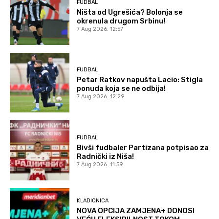
FUDBAL
Ništa od Ugrešića? Bolonja se
okrenula drugom Srbinu!
7 Aug 2026. 12:57
FUDBAL
Petar Ratkov napušta Lacio: Stigla
ponuda koja se ne odbija!
7 Aug 2026. 12:29
FUDBAL
Bivši fudbaler Partizana potpisao za
Radnički iz Niša!
7 Aug 2026. 11:59
KLADIONICA
NOVA OPCIJA ZAMJENA+ DONOSI