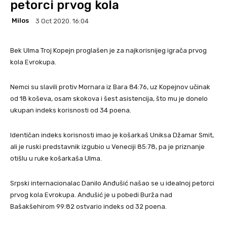
petorci prvog kola
Milos
3 Oct 2020. 16:04
Bek Ulma Troj Kopejn proglašen je za najkorisnijeg igrača prvog
kola Evrokupa.
Nemci su slavili protiv Mornara iz Bara 84:76, uz Kopejnov učinak
od 18 koševa, osam skokova i šest asistencija, što mu je donelo
ukupan indeks korisnosti od 34 poena.
Identičan indeks korisnosti imao je košarkaš Uniksa Džamar Smit,
ali je ruski predstavnik izgubio u Veneciji 85:78, pa je priznanje
otišlu u ruke košarkaša Ulma.
Srpski internacionalac Danilo Anđušić našao se u idealnoj petorci
prvog kola Evrokupa. Anđušić je u pobedi Burža nad
Bašakšehirom 99:82 ostvario indeks od 32 poena.