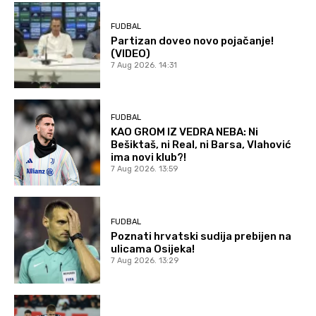
FUDBAL
Partizan doveo novo pojačanje!
(VIDEO)
7 Aug 2026. 14:31
FUDBAL
KAO GROM IZ VEDRA NEBA: Ni
Bešiktaš, ni Real, ni Barsa, Vlahović
ima novi klub?!
7 Aug 2026. 13:59
FUDBAL
Poznati hrvatski sudija prebijen na
ulicama Osijeka!
7 Aug 2026. 13:29