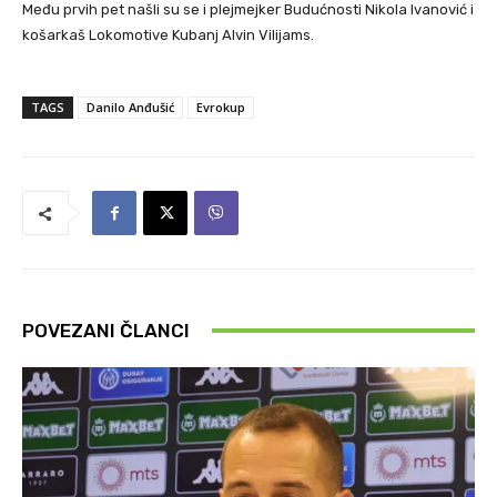
Među prvih pet našli su se i plejmejker Budućnosti Nikola Ivanović i
košarkaš Lokomotive Kubanj Alvin Vilijams.
TAGS
Danilo Anđušić
Evrokup
POVEZANI ČLANCI