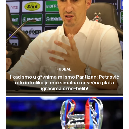
FUDBAL
I kad smo u g*vnima mi smo Partizan: Petrović
otkrio kolika je maksimalna mesečna plata
igračima crno-belih!