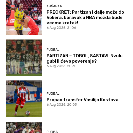
KOŠARKA
PREOKRET: Partizan i dalje može do
Vokera, boravak u NBA možda bude
veoma kratak!
6 Aug 2026. 21:06
FUDBAL
PARTIZAN – TOBOL, SASTAVI: Nvulu
gubi Ilićevo poverenje?
6 Aug 2026. 20:30
FUDBAL
Propao transfer Vasilija Kostova
6 Aug 2026. 20:03
FUDBAL