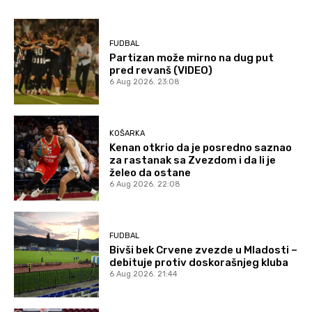
FUDBAL
Partizan može mirno na dug put
pred revanš (VIDEO)
6 Aug 2026. 23:08
KOŠARKA
Kenan otkrio da je posredno saznao
za rastanak sa Zvezdom i da li je
želeo da ostane
6 Aug 2026. 22:08
FUDBAL
Bivši bek Crvene zvezde u Mladosti –
debituje protiv doskorašnjeg kluba
6 Aug 2026. 21:44