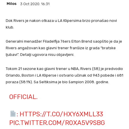
Milos
3 Oct 2020. 16:31
Dok Rivers je nakon otkaza u LA Klipersima brzo pronašao novi
klub.
Generalni menadžer Filadelfija 76ers Elton Brend saopštio je da je
Rivers angažovan kao glavni trener franšize iz grada “bratske
ljubavi”. Detalji ugovora nisu objavljeni.
Tokom 21 sezone kao glavni trener u NBA, Rivers (58) je predvodio
Orlando, Boston i LA Kliperse i ostvario učinak od 943 pobede i 681
poraza (58.1%). Sa Seltiksima je bio šampion 2008. godine.
OFFICIAL.
:
HTTPS://T.CO/HXY6XMLL33
PIC.TWITTER.COM/R0XA5V9SBG