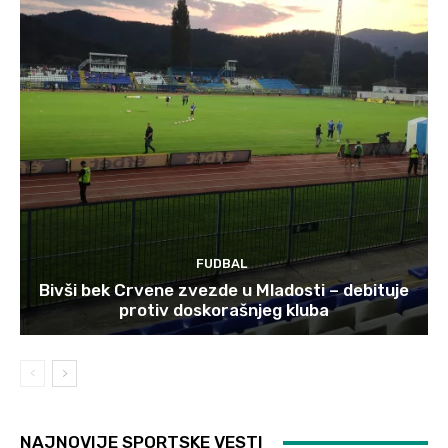
FUDBAL
Bivši bek Crvene zvezde u Mladosti – debituje
protiv doskorašnjeg kluba
NAJNOVIJE SPORTSKE VESTI