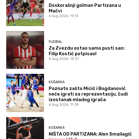
Doskorašnji golman Partizana u
Mačvi
6 Aug 2026. 19:13
FUDBAL
Za Zvezdu ostao samo pusti san:
Filip Kostić potpisao!
6 Aug 2026. 18:27
KOŠARKA
Poznato zašto Micić i Bogdanović
neće igrati za reprezentaciju, čudi
izostanak mladog igrača
6 Aug 2026. 17:39
KOŠARKA
NIŠTA OD PARTIZANA: Alen Smailagić