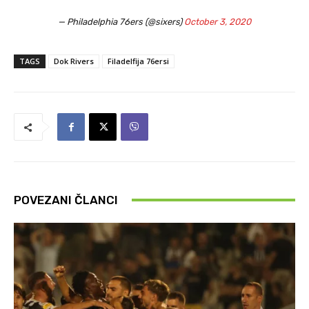
— Philadelphia 76ers (@sixers)
October 3, 2020
TAGS
Dok Rivers
Filadelfija 76ersi
POVEZANI ČLANCI