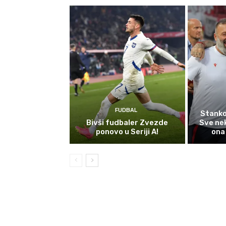
FUDBAL
Stanko
Bivši fudbaler Zvezde
Sve nek
ponovo u Seriji A!
ona