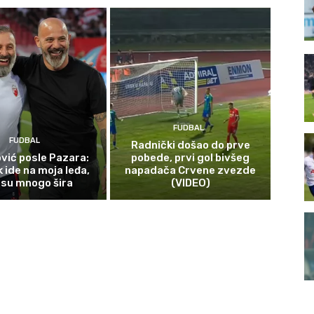
FUDBAL
FUDBAL
Radnički došao do prve
vić posle Pazara:
pobede, prvi gol bivšeg
 ide na moja leđa,
napadača Crvene zvezde
 su mnogo šira
(VIDEO)