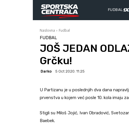
FUDBAL
Naslovna
Fudbal
FUDBAL
JOŠ JEDAN ODLAZ
Grčku!
Darko
5 Oct 2020. 11:25
U Partizanu je u poslednjih dva dana naprav
prvenstva u kojem već posle 10. kola imaju 
Stigli su Miloš Jojić, Ivan Obradović, Svetoza
Baebek.