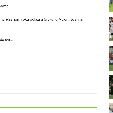
Matić.
m prelaznom roku odlazi u Grčku, u Atromitos, na
da evra.