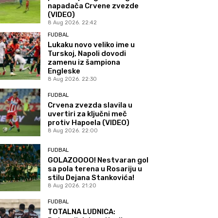
napadača Crvene zvezde
(VIDEO)
8 Aug 2026. 22:42
FUDBAL
Lukaku novo veliko ime u
Turskoj, Napoli dovodi
zamenu iz šampiona
Engleske
8 Aug 2026. 22:30
FUDBAL
Crvena zvezda slavila u
uvertiri za ključni meč
protiv Hapoela (VIDEO)
8 Aug 2026. 22:00
FUDBAL
GOLAZOOOO! Nestvaran gol
sa pola terena u Rosariju u
stilu Dejana Stankovića!
8 Aug 2026. 21:20
FUDBAL
TOTALNA LUDNICA: