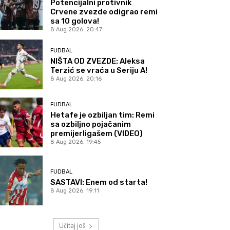
Potencijalni protivnik
Crvene zvezde odigrao remi
sa 10 golova!
8 Aug 2026. 20:47
FUDBAL
NIŠTA OD ZVEZDE: Aleksa
Terzić se vraća u Seriju A!
8 Aug 2026. 20:16
FUDBAL
Hetafe je ozbiljan tim: Remi
sa ozbiljno pojačanim
premijerligašem (VIDEO)
8 Aug 2026. 19:45
FUDBAL
SASTAVI: Enem od starta!
8 Aug 2026. 19:11
Učitaj još