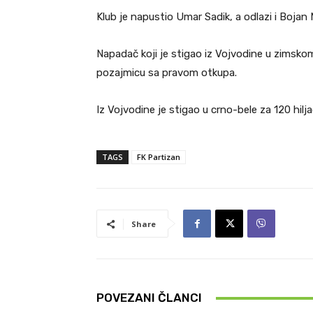
Klub je napustio Umar Sadik, a odlazi i Bojan 
Napadač koji je stigao iz Vojvodine u zimsko
pozajmicu sa pravom otkupa.
Iz Vojvodine je stigao u crno-bele za 120 hilja
TAGS
FK Partizan
Share
POVEZANI ČLANCI