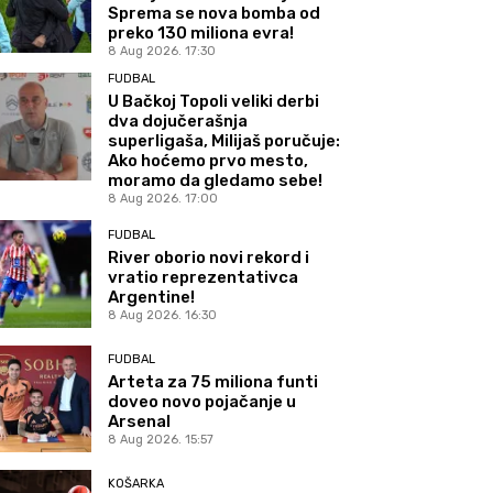
Sprema se nova bomba od
preko 130 miliona evra!
8 Aug 2026. 17:30
FUDBAL
U Bačkoj Topoli veliki derbi
dva dojučerašnja
superligaša, Milijaš poručuje:
Ako hoćemo prvo mesto,
moramo da gledamo sebe!
8 Aug 2026. 17:00
FUDBAL
River oborio novi rekord i
vratio reprezentativca
Argentine!
8 Aug 2026. 16:30
FUDBAL
Arteta za 75 miliona funti
doveo novo pojačanje u
Arsenal
8 Aug 2026. 15:57
KOŠARKA