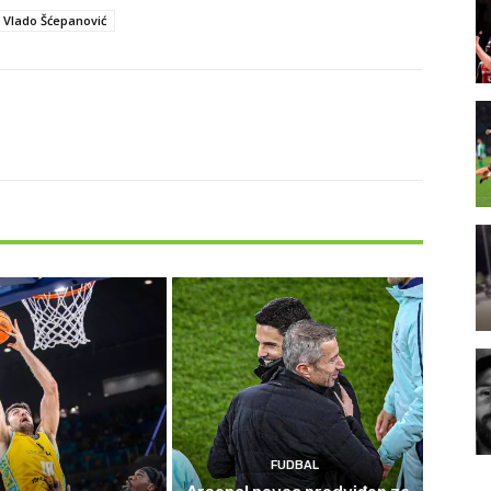
Vlado Šćepanović
FUDBAL