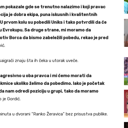
am pokazale gde se trenutno nalazimo i koji pravac
 je dobra ekipa, puna iskusnih i kvalitentnih
U prvom kolu su pobedili Uniks i tako potvrdili da će
n u Evrokupu. Sa druge strane, mi moramo da
otiv Borca da bismo zabeležili pobedu, rekao je pred
ić.
aigrači znaju šta ih čeka u utorak uveče.
 agresivno u oba pravca i mi ćemo morati da
mice ukoliko želimo da pobedimo. Iako je početak
da nam odredi poziciju u grupi, tako da moramo
o je Gordić.
nuta u dvorani “Ranko Žeravica” bez prisustva publike.