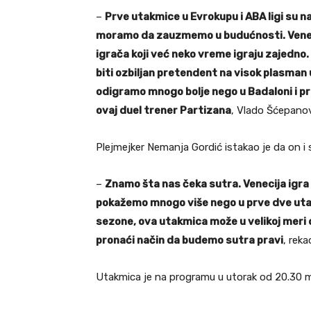
–
Prve utakmice u Evrokupu i ABA ligi su n
moramo da zauzmemo u budućnosti. Venecija
igrača koji već neko vreme igraju zajedno. 
biti ozbiljan pretendent na visok plasma
odigramo mnogo bolje nego u Badaloni i pr
ovaj duel trener Partizana
, Vlado Šćepanov
Plejmejker Nemanja Gordić istakao je da on i s
–
Znamo šta nas čeka sutra. Venecija igra
pokažemo mnogo više nego u prve dve utak
sezone, ova utakmica može u velikoj meri 
pronaći način da budemo sutra pravi
, reka
Utakmica je na programu u utorak od 20.30 mi