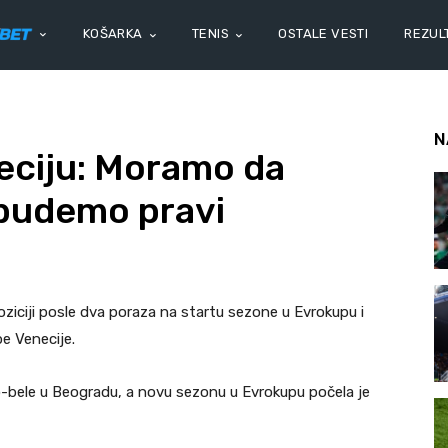
KOŠARKA
TENIS
OSTALE VESTI
REZULT
N
eciju: Moramo da
budemo pravi
oziciji posle dva poraza na startu sezone u Evrokupu i
e Venecije.
no-bele u Beogradu, a novu sezonu u Evrokupu počela je