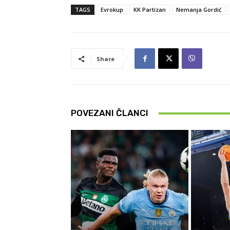
TAGS
Evrokup
KK Partizan
Nemanja Gordić
Share
POVEZANI ČLANCI