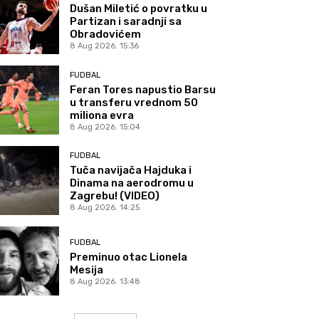
Dušan Miletić o povratku u
Partizan i saradnji sa
Obradovićem
8 Aug 2026. 15:36
FUDBAL
Feran Tores napustio Barsu
u transferu vrednom 50
miliona evra
8 Aug 2026. 15:04
FUDBAL
Tuča navijača Hajduka i
Dinama na aerodromu u
Zagrebu! (VIDEO)
8 Aug 2026. 14:25
FUDBAL
Preminuo otac Lionela
Mesija
8 Aug 2026. 13:48