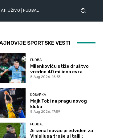
ATI UŽIVO | FUDBAL
AJNOVIJE SPORTSKE VESTI
FUDBAL
Milenkoviću stiže društvo
vredno 40 miliona evra
8 Aug 2026. 18:33
KOŠARKA
Majk Tobi na pragu novog
kluba
8 Aug 2026. 17:59
FUDBAL
Arsenal novac predviđen za
Vinisijusa troše u Italiji: