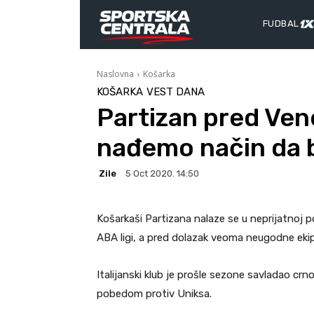
FUDBAL
Naslovna
Košarka
KOŠARKA
VEST DANA
Partizan pred Ven
nađemo način da 
Zile
5 Oct 2020. 14:50
Košarkaši Partizana nalaze se u neprijatnoj p
ABA ligi, a pred dolazak veoma neugodne ekip
Italijanski klub je prošle sezone savladao cr
pobedom protiv Uniksa.