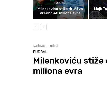
FUDBAL
Milenkoviću stiže društvo
Majk To
vredno 40 miliona evra