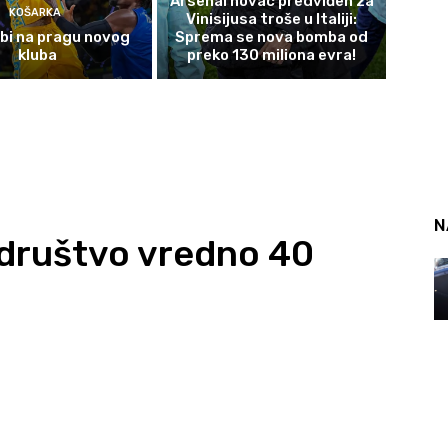
Arsenal novac predviđen za
KOŠARKA
Vinisijusa troše u Italiji:
bi na pragu novog
Sprema se nova bomba od
kluba
preko 130 miliona evra!