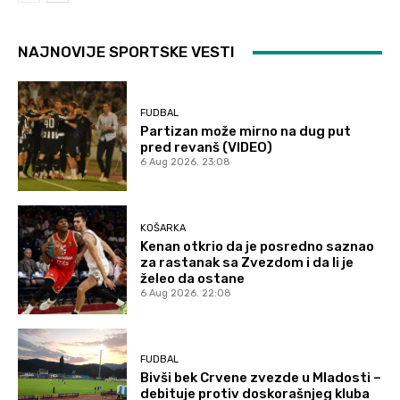
NAJNOVIJE SPORTSKE VESTI
FUDBAL
Partizan može mirno na dug put
pred revanš (VIDEO)
6 Aug 2026. 23:08
KOŠARKA
Kenan otkrio da je posredno saznao
za rastanak sa Zvezdom i da li je
želeo da ostane
6 Aug 2026. 22:08
FUDBAL
Bivši bek Crvene zvezde u Mladosti –
debituje protiv doskorašnjeg kluba