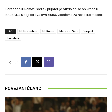
Fiorentina ili Roma? Sarijev prijatelj je otkrio da se on vraća u
januaru, a u koji od ova dva kluba, videćemo za nekoliko meseci.
TAGS
FK Fiorentina
FK Roma
Mauricio Sari
Serija A
transferi
POVEZANI ČLANCI