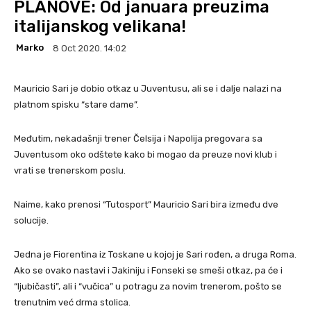
PLANOVE: Od januara preuzima
italijanskog velikana!
Marko
8 Oct 2020. 14:02
Mauricio Sari je dobio otkaz u Juventusu, ali se i dalje nalazi na
platnom spisku “stare dame”.
Međutim, nekadašnji trener Čelsija i Napolija pregovara sa
Juventusom oko odštete kako bi mogao da preuze novi klub i
vrati se trenerskom poslu.
Naime, kako prenosi “Tutosport” Mauricio Sari bira između dve
solucije.
Jedna je Fiorentina iz Toskane u kojoj je Sari rođen, a druga Roma.
Ako se ovako nastavi i Jakiniju i Fonseki se smeši otkaz, pa će i
“ljubičasti”, ali i “vučica” u potragu za novim trenerom, pošto se
trenutnim već drma stolica.