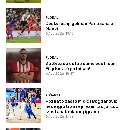
FUDBAL
Doskorašnji golman Partizana u
Mačvi
6 Aug 2026. 19:13
FUDBAL
Za Zvezdu ostao samo pusti san:
Filip Kostić potpisao!
6 Aug 2026. 18:27
KOŠARKA
Poznato zašto Micić i Bogdanović
neće igrati za reprezentaciju, čudi
izostanak mladog igrača
6 Aug 2026. 17:39