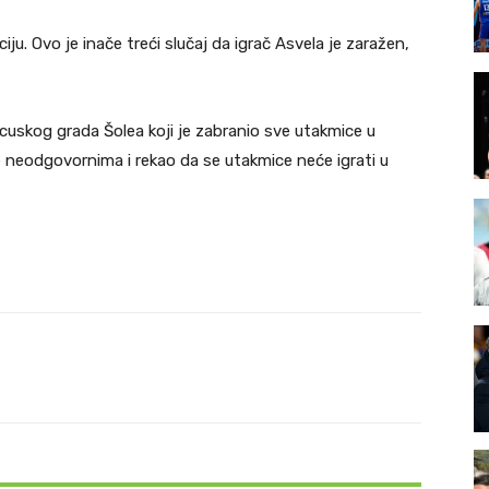
ju. Ovo je inače treći slučaj da igrač Asvela je zaražen,
uskog grada Šolea koji je zabranio sve utakmice u
e neodgovornima i rekao da se utakmice neće igrati u