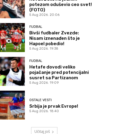
potezom oduševio ceo svet!
(FOTO)
5 Aug 2026. 20:06
FUDBAL
Bivši fudbaler Zvezde:
Nisam iznenađen što je
Hapoel pobedio!
5 Aug 2026. 19:38
FUDBAL
Hetafe dovodi veliko
pojačanje pred potencijalni
susret sa Partizanom
5 Aug 2026. 19:09
OSTALE VESTI
Srbija je prvak Evrope!
5 Aug 2026. 18:40
Učitaj još