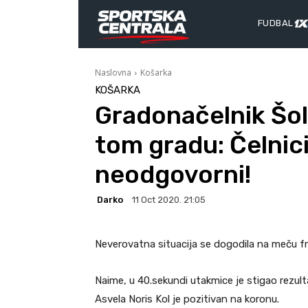
FUDBAL
Naslovna
Košarka
KOŠARKA
Gradonačelnik Šol
tom gradu: Čelnici
neodgovorni!
Darko
11 Oct 2020. 21:05
Neverovatna situacija se dogodila na meču fra
Naime, u 40.sekundi utakmice je stigao rezul
Asvela Noris Kol je pozitivan na koronu.