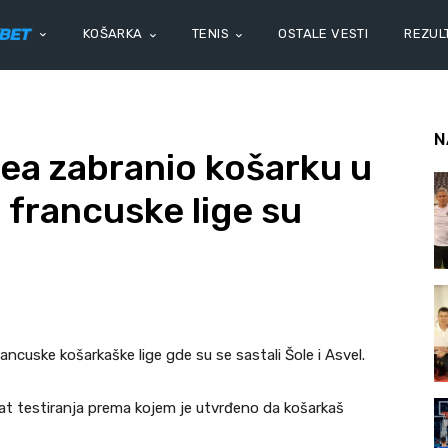
KOŠARKA
TENIS
OSTALE VESTI
REZULT
N
ea zabranio košarku u
 francuske lige su
ncuske košarkaške lige gde su se sastali Šole i Asvel.
tat testiranja prema kojem je utvrđeno da košarkaš