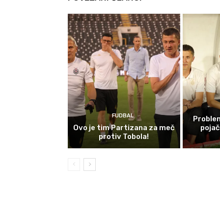
FUDBAL
Problem
Ovo je tim Partizana za meč
poja
protiv Tobola!