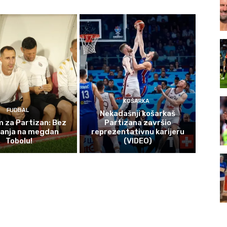
KOŠARKA
FUDBAL
Nekadašnji košarkaš
 za Partizan: Bez
Partizana završio
čanja na megdan
reprezentativnu karijeru
Tobolu!
(VIDEO)