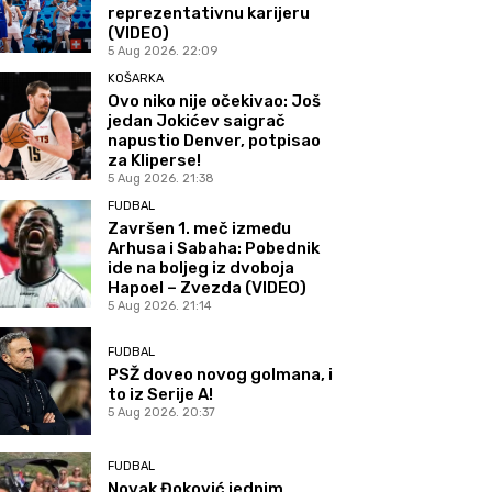
reprezentativnu karijeru
(VIDEO)
5 Aug 2026. 22:09
KOŠARKA
Ovo niko nije očekivao: Još
jedan Jokićev saigrač
napustio Denver, potpisao
za Kliperse!
5 Aug 2026. 21:38
FUDBAL
Završen 1. meč između
Arhusa i Sabaha: Pobednik
ide na boljeg iz dvoboja
Hapoel – Zvezda (VIDEO)
5 Aug 2026. 21:14
FUDBAL
PSŽ doveo novog golmana, i
to iz Serije A!
5 Aug 2026. 20:37
FUDBAL
Novak Đoković jednim