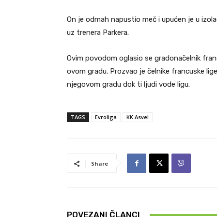
On je odmah napustio meč i upućen je u izolaci
uz trenera Parkera.
Ovim povodom oglasio se gradonačelnik franc
ovom gradu. Prozvao je čelnike francuske lig
njegovom gradu dok ti ljudi vode ligu.
TAGS
Evroliga
KK Asvel
Share
POVEZANI ČLANCI