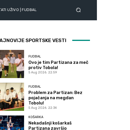
ATI UŽIVO | FUDBAL
AJNOVIJE SPORTSKE VESTI
FUDBAL
Ovo je tim Partizana za meč
protiv Tobola!
5 Aug 2026. 22:59
FUDBAL
Problem za Partizan: Bez
pojačanja na megdan
Tobolu!
5 Aug 2026. 22:34
KOŠARKA
Nekadašnji košarkaš
Partizana završio