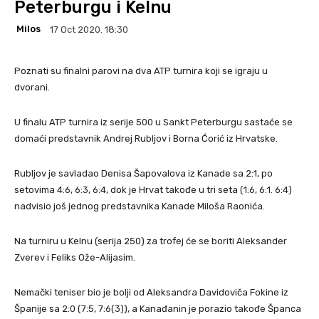
Peterburgu i Kelnu
Milos
17 Oct 2020. 18:30
Poznati su finalni parovi na dva ATP turnira koji se igraju u
dvorani.
U finalu ATP turnira iz serije 500 u Sankt Peterburgu sastaće se
domaći predstavnik Andrej Rubljov i Borna Ćorić iz Hrvatske.
Rubljov je savladao Denisa Šapovalova iz Kanade sa 2:1, po
setovima 4:6, 6:3, 6:4, dok je Hrvat takođe u tri seta (1:6, 6:1. 6:4)
nadvisio još jednog predstavnika Kanade Miloša Raonića.
Na turniru u Kelnu (serija 250) za trofej će se boriti Aleksander
Zverev i Feliks Ože-Alijasim.
Nemački teniser bio je bolji od Aleksandra Davidoviča Fokine iz
Španije sa 2:0 (7:5, 7:6(3)), a Kanađanin je porazio takođe Španca