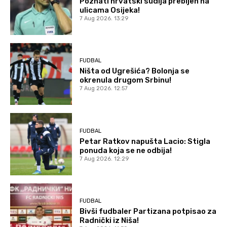
Poznati hrvatski sudija prebijen na
ulicama Osijeka!
7 Aug 2026. 13:29
FUDBAL
Ništa od Ugrešića? Bolonja se
okrenula drugom Srbinu!
7 Aug 2026. 12:57
FUDBAL
Petar Ratkov napušta Lacio: Stigla
ponuda koja se ne odbija!
7 Aug 2026. 12:29
FUDBAL
Bivši fudbaler Partizana potpisao za
Radnički iz Niša!