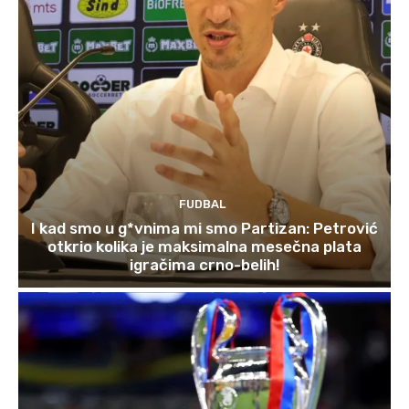
FUDBAL
I kad smo u g*vnima mi smo Partizan: Petrović
otkrio kolika je maksimalna mesečna plata
igračima crno-belih!