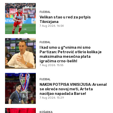
FUDBAL
Velikan stao u red za potpis
Tiknizjana
7 Aug 2026. 16:54
FUDBAL
I kad smo u g*vnima mi smo
Partizan: Petrović otkrio kolika je
maksimalna mesečna plata
igračima crno-belih!
7 Aug 2026. 15:55
FUDBAL
NAKON POTPISA VINISIJUSA: Arsenal
se okreće novoj meti, Arteta
naciljao napadača Barse!
7 Aug 2026. 15:29
KOŠARKA