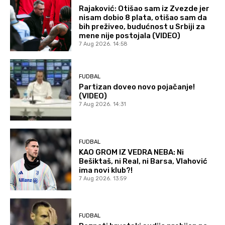
Rajaković: Otišao sam iz Zvezde jer
nisam dobio 8 plata, otišao sam da
bih preživeo, budućnost u Srbiji za
mene nije postojala (VIDEO)
7 Aug 2026. 14:58
FUDBAL
Partizan doveo novo pojačanje!
(VIDEO)
7 Aug 2026. 14:31
FUDBAL
KAO GROM IZ VEDRA NEBA: Ni
Bešiktaš, ni Real, ni Barsa, Vlahović
ima novi klub?!
7 Aug 2026. 13:59
FUDBAL