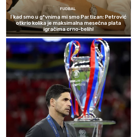
FUDBAL
I kad smo u g*vnima mi smo Partizan: Petrović
otkrio kolika je maksimalna mesečna plata
igračima crno-belih!