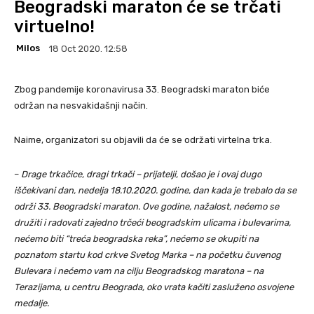
Beogradski maraton će se trčati
virtuelno!
Milos
18 Oct 2020. 12:58
Zbog pandemije koronavirusa 33. Beogradski maraton biće
održan na nesvakidašnji način.
Naime, organizatori su objavili da će se održati virtelna trka.
–
Drage trkačice, dragi trkači – prijatelji, došao je i ovaj dugo
iščekivani dan, nedelja 18.10.2020. godine, dan kada je trebalo da se
održi 33. Beogradski maraton. Ove godine, nažalost, nećemo se
družiti i radovati zajedno trčeći beogradskim ulicama i bulevarima,
nećemo biti “treća beogradska reka”, nećemo se okupiti na
poznatom startu kod crkve Svetog Marka – na početku čuvenog
Bulevara i nećemo vam na cilju Beogradskog maratona – na
Terazijama, u centru Beograda, oko vrata kačiti zasluženo osvojene
medalje.