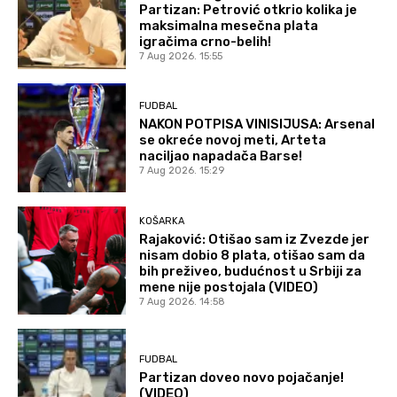
Partizan: Petrović otkrio kolika je
maksimalna mesečna plata
igračima crno-belih!
7 Aug 2026. 15:55
FUDBAL
NAKON POTPISA VINISIJUSA: Arsenal
se okreće novoj meti, Arteta
naciljao napadača Barse!
7 Aug 2026. 15:29
KOŠARKA
Rajaković: Otišao sam iz Zvezde jer
nisam dobio 8 plata, otišao sam da
bih preživeo, budućnost u Srbiji za
mene nije postojala (VIDEO)
7 Aug 2026. 14:58
FUDBAL
Partizan doveo novo pojačanje!
(VIDEO)