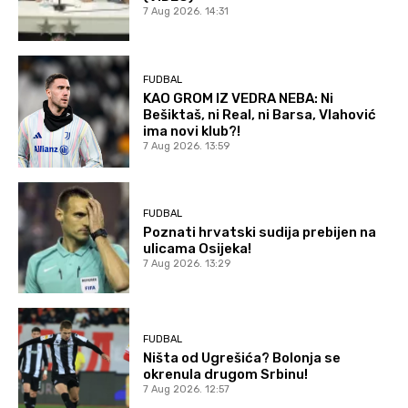
7 Aug 2026. 14:31
FUDBAL
KAO GROM IZ VEDRA NEBA: Ni
Bešiktaš, ni Real, ni Barsa, Vlahović
ima novi klub?!
7 Aug 2026. 13:59
FUDBAL
Poznati hrvatski sudija prebijen na
ulicama Osijeka!
7 Aug 2026. 13:29
FUDBAL
Ništa od Ugrešića? Bolonja se
okrenula drugom Srbinu!
7 Aug 2026. 12:57