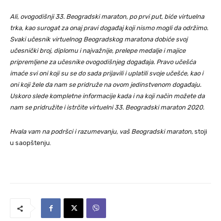
Ali, ovogodišnji 33. Beogradski maraton, po prvi put, biće virtuelna
trka, kao surogat za onaj pravi događaj koji nismo mogli da održimo.
Svaki učesnik virtuelnog Beogradskog maratona dobiće svoj
učesnički broj, diplomu i najvažnije, prelepe medalje i majice
pripremljene za učesnike ovogodišnjeg događaja. Pravo učešća
imaće svi oni koji su se do sada prijavili i uplatili svoje učešće, kao i
oni koji žele da nam se pridruže na ovom jedinstvenom događaju.
Uskoro slede kompletne informacije kada i na koji način možete da
nam se pridružite i istrčite virtuelni 33. Beogradski maraton 2020.
Hvala vam na podršci i razumevanju, vaš Beogradski maraton
, stoji
u saopštenju.