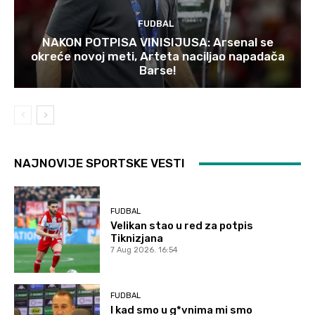
FUDBAL
NAKON POTPISA VINISIJUSA: Arsenal se
okreće novoj meti, Arteta naciljao napadača
Barse!
NAJNOVIJE SPORTSKE VESTI
FUDBAL
Velikan stao u red za potpis
Tiknizjana
7 Aug 2026. 16:54
FUDBAL
I kad smo u g*vnima mi smo