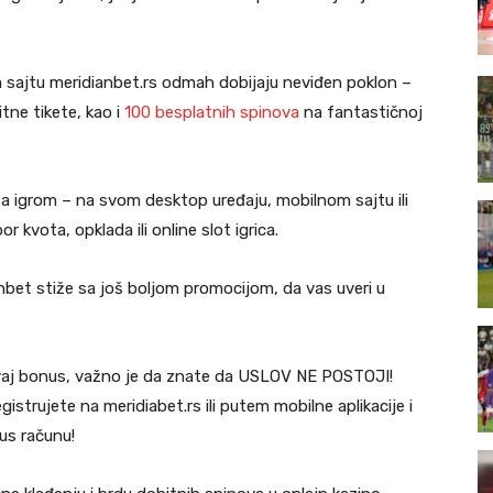
na sajtu meridianbet.rs odmah dobijaju neviđen poklon –
tne tikete, kao i
100 besplatnih spinova
na fantastičnoj
sa igrom – na svom desktop uređaju, mobilnom sajtu ili
or kvota, opklada ili online slot igrica.
nbet stiže sa još boljom promocijom, da vas uveri u
 ovaj bonus, važno je da znate da USLOV NE POSTOJI!
strujete na meridiabet.rs ili putem mobilne aplikacije i
us računu!