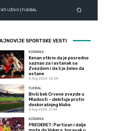
ATI UŽIVO | FUDBAL
AJNOVIJE SPORTSKE VESTI
KOŠARKA
Kenan otkrio da je posredno
saznao za rastanak sa
Zvezdom i da li je želeo da
ostane
6 Aug 2026. 22:08
FUDBAL
Bivši bek Crvene zvezde u
Mladosti – debituje protiv
doskorašnjeg kluba
6 Aug 2026. 21:44
KOŠARKA
PREOKRET: Partizan i dalje
može do Vokera, boravak u