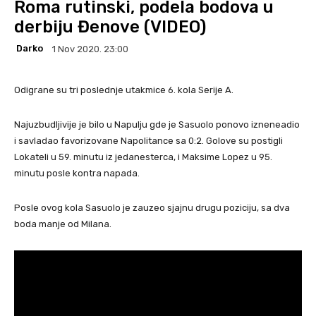
Roma rutinski, podela bodova u
derbiju Đenove (VIDEO)
Darko
1 Nov 2020. 23:00
Odigrane su tri poslednje utakmice 6. kola Serije A.
Najuzbudljivije je bilo u Napulju gde je Sasuolo ponovo izneneadio
i savladao favorizovane Napolitance sa 0:2. Golove su postigli
Lokateli u 59. minutu iz jedanesterca, i Maksime Lopez u 95.
minutu posle kontra napada.
Posle ovog kola Sasuolo je zauzeo sjajnu drugu poziciju, sa dva
boda manje od Milana.