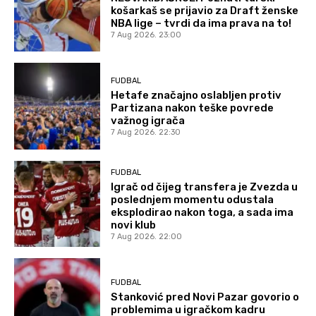
košarkaš se prijavio za Draft ženske
NBA lige – tvrdi da ima prava na to!
7 Aug 2026. 23:00
FUDBAL
Hetafe značajno oslabljen protiv
Partizana nakon teške povrede
važnog igrača
7 Aug 2026. 22:30
FUDBAL
Igrač od čijeg transfera je Zvezda u
poslednjem momentu odustala
eksplodirao nakon toga, a sada ima
novi klub
7 Aug 2026. 22:00
FUDBAL
Stanković pred Novi Pazar govorio o
problemima u igračkom kadru