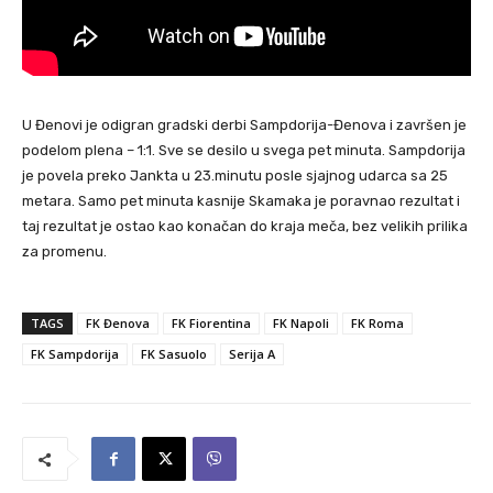
U Đenovi je odigran gradski derbi Sampdorija-Đenova i završen je
podelom plena – 1:1. Sve se desilo u svega pet minuta. Sampdorija
je povela preko Jankta u 23.minutu posle sjajnog udarca sa 25
metara. Samo pet minuta kasnije Skamaka je poravnao rezultat i
taj rezultat je ostao kao konačan do kraja meča, bez velikih prilika
za promenu.
TAGS
FK Đenova
FK Fiorentina
FK Napoli
FK Roma
FK Sampdorija
FK Sasuolo
Serija A