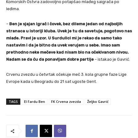
Komorskih Ostvra zadovoljno potapšao mlađeg saigrača po
leđima.
–
Ben je sjajan igrač i čovek, bez dileme jedan od najboljih
stranaca u istoriji kluba. Uvek je tu da savetuje, pogotovo nas
mlađe. Pravi je uzor. U Surdulici mi je rekao da samo tako
nastavim i da je bitno da uvek verujem u sebe. Imao sam
prethodno neke mečeve kad nisam bio na očekivanom nivou.
Nadam se da ću da ponavljam dobre partije
– istakao je Gavrić.
Crvenu zvezdu u četvrtak očekuje meč 3. kola grupne faze Lige
Evrope kada u Beogradu do 21 sat ugoste Gent.
TAGS
El Fardu Ben
FK Crvena zvezda
Željko Gavrić