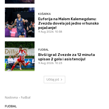
KOŠARKA
Euforija na Malom Kalemegdanu:
Zvezda dovela još jedno vrhunsko
pojačanje!
9 Aug 2026. 10:58
FUDBAL
Bivši igrač Zvezde za 12 minuta
upisao 2 gola i asistenciju!
9 Aug 2026. 10:23
Učitaj još