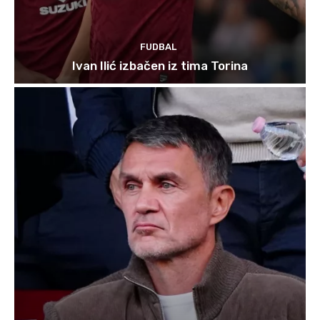
FUDBAL
Ivan Ilić izbačen iz tima Torina