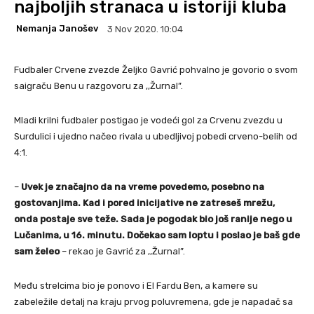
najboljih stranaca u istoriji kluba
Nemanja Janošev
3 Nov 2020. 10:04
Fudbaler Crvene zvezde Željko Gavrić pohvalno je govorio o svom
saigraču Benu u razgovoru za ,,Žurnal”.
Mladi krilni fudbaler postigao je vodeći gol za Crvenu zvezdu u
Surdulici i ujedno načeo rivala u ubedljivoj pobedi crveno-belih od
4:1.
–
Uvek je značajno da na vreme povedemo, posebno na
gostovanjima. Kad i pored inicijative ne zatreseš mrežu,
onda postaje sve teže. Sada je pogodak bio još ranije nego u
Lučanima, u 16. minutu. Dočekao sam loptu i poslao je baš gde
sam želeo
– rekao je Gavrić za ,,Žurnal”.
Među strelcima bio je ponovo i El Fardu Ben, a kamere su
zabeležile detalj na kraju prvog poluvremena, gde je napadač sa