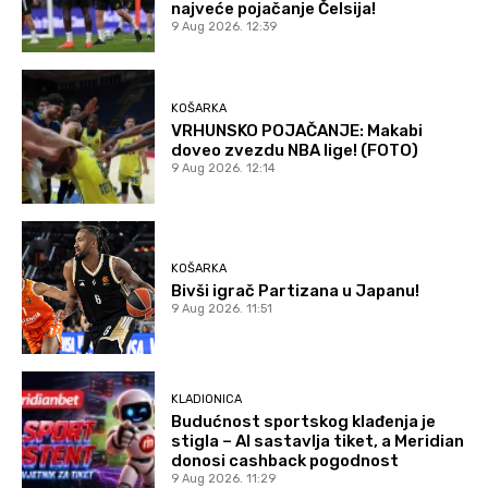
najveće pojačanje Čelsija!
9 Aug 2026. 12:39
KOŠARKA
VRHUNSKO POJAČANJE: Makabi
doveo zvezdu NBA lige! (FOTO)
9 Aug 2026. 12:14
KOŠARKA
Bivši igrač Partizana u Japanu!
9 Aug 2026. 11:51
KLADIONICA
Budućnost sportskog klađenja je
stigla – AI sastavlja tiket, a Meridian
donosi cashback pogodnost
9 Aug 2026. 11:29