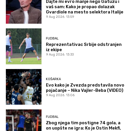
Dajte mi evro manje nego Gatuzu i
vaš sam: Kako je propao dolazak
Gvardiole na mesto selektora Italije
9 Aug 2026. 13:59
FUDBAL
Reprezentativac Srbije odstranjen
iz ekipe
9 Aug 2026. 13:33
KOŠARKA
Evo kako je Zvezda predstavila novo
pojačanje – Nika Vajler-Beba (VIDEO)
9 Aug 2026. 13:06
FUDBAL
Zbog njega tim postigne 74 gola, a
on uopšte ne igra: Ko je Ostin Mekfi,