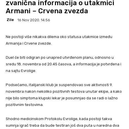
zvanična informacija o utakmici
Armani – Crvena zvezda
Zile
16 Nov 2020. 14:56
Ne postoji više nikakva dilema oko statusa utakmice između
Armanija i Crvene zvezde.
Duel će biti odigran po unapred utvrđenom planu, odnosno u
sredu 18. novembra od 20.45 časova, a informacija je potvrđena i
na sajtu Evrolige.
Podsećamo, italijanski klub je suspendovao sve aktivnosti 9.
novembra nakon nekoliko pozitivnih testova unutar ekipe, a kako
nije bilo simptoma klupski lekar je posumnjao da se radi o lažno
pozitivnim testovima.
Shodno medicinskom Protokolu Evrolige, kada postoji takva
sumnja igrač treba da bude testiran još dva puta u naredna dva