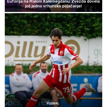
Euforija na Malom Kalemegdanu: Zvezda dovela
još jedno vrhunsko pojačanje!
FUDBAL