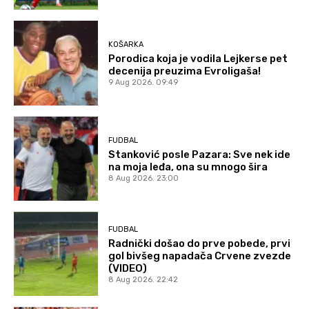
KOŠARKA
Porodica koja je vodila Lejkerse pet
decenija preuzima Evroligaša!
9 Aug 2026. 09:49
FUDBAL
Stanković posle Pazara: Sve nek ide
na moja leđa, ona su mnogo šira
8 Aug 2026. 23:00
FUDBAL
Radnički došao do prve pobede, prvi
gol bivšeg napadača Crvene zvezde
(VIDEO)
8 Aug 2026. 22:42