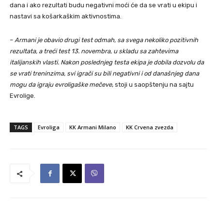
dana i ako rezultati budu negativni moći će da se vrati u ekipu i
nastavi sa košarkaškim aktivnostima.
–
Armani je obavio drugi test odmah, sa svega nekoliko pozitivnih
rezultata, a treći test 13. novembra, u skladu sa zahtevima
italijanskih vlasti. Nakon poslednjeg testa ekipa je dobila dozvolu da
se vrati treninzima, svi igrači su bili negativni i od današnjeg dana
mogu da igraju evroligaške mečeve
, stoji u saopštenju na sajtu
Evrolige.
TAGS
Evroliga
KK Armani Milano
KK Crvena zvezda