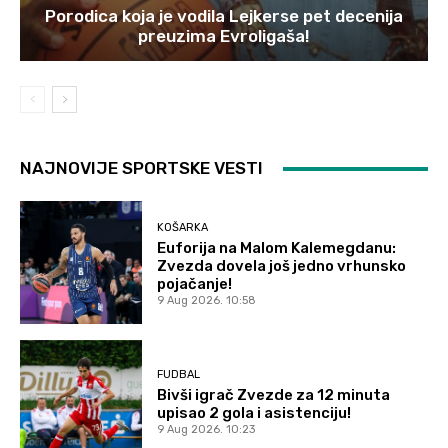
Porodica koja je vodila Lejkerse pet decenija
preuzima Evroligaša!
NAJNOVIJE SPORTSKE VESTI
KOŠARKA
Euforija na Malom Kalemegdanu:
Zvezda dovela još jedno vrhunsko
pojačanje!
9 Aug 2026. 10:58
FUDBAL
Bivši igrač Zvezde za 12 minuta
upisao 2 gola i asistenciju!
9 Aug 2026. 10:23