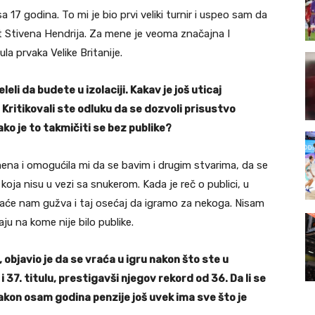
 17 godina. To mi je bio prvi veliki turnir i uspeo sam da
 Stivena Hendrija. Za mene je veoma značajna I
la prvaka Velike Britanije.
leli da budete u izolaciji. Kakav je još uticaj
 Kritikovali ste odluku da se dozvoli prisustvo
ako je to takmičiti se bez publike?
ena i omogućila mi da se bavim i drugim stvarima, da se
oja nisu u vezi sa snukerom. Kada je reč o publici, u
rebaće nam gužva i taj osećaj da igramo za nekoga. Nisam
u na kome nije bilo publike.
objavio je da se vraća u igru nakon što ste u
37. titulu, prestigavši njegov rekord od 36. Da li se
nakon osam godina penzije još uvek ima sve što je