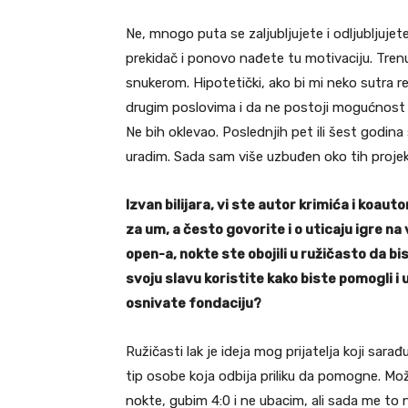
Ne, mnogo puta se zaljubljujete i odljubljuje
prekidač i ponovo nađete tu motivaciju. Trenut
snukerom. Hipotetički, ako bi mi neko sutra 
drugim poslovima i da ne postoji mogućnost
Ne bih oklevao. Poslednjih pet ili šest godina
uradim. Sada sam više uzbuđen oko tih proje
Izvan bilijara, vi ste autor krimića i koau
za um, a često govorite i o uticaju igre n
open-a, nokte ste obojili u ružičasto da bi
svoju slavu koristite kako biste pomogli i 
osnivate fondaciju?
Ružičasti lak je ideja mog prijatelja koji sara
tip osobe koja odbija priliku da pomogne. Mo
nokte, gubim 4:0 i ne ubacim, ali sada me to 