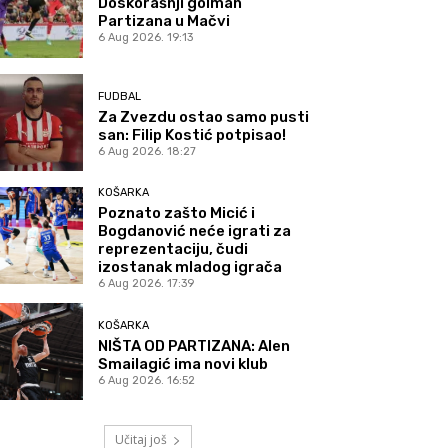
Doskorašnji golman
Partizana u Mačvi
6 Aug 2026. 19:13
FUDBAL
Za Zvezdu ostao samo pusti
san: Filip Kostić potpisao!
6 Aug 2026. 18:27
KOŠARKA
Poznato zašto Micić i
Bogdanović neće igrati za
reprezentaciju, čudi
izostanak mladog igrača
6 Aug 2026. 17:39
KOŠARKA
NIŠTA OD PARTIZANA: Alen
Smailagić ima novi klub
6 Aug 2026. 16:52
Učitaj još