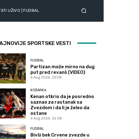
ATI UŽIVO | FUDBAL
AJNOVIJE SPORTSKE VESTI
FUDBAL
Partizan može mirno na dug
put pred revanš (VIDEO)
6 Aug 2026. 23:08
KOŠARKA
Kenan otkrio da je posredno
saznao za rastanak sa
Zvezdom i da li je želeo da
ostane
6 Aug 2026. 22:08
FUDBAL
Bivši bek Crvene zvezde u