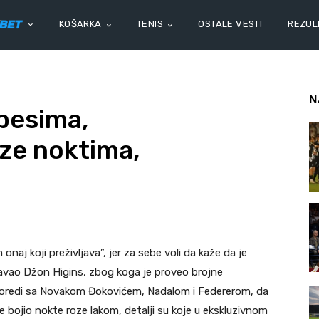
KOŠARKA
TENIS
OSTALE VESTI
REZULT
N
spesima,
ze noktima,
naj koji preživljava”, jer za sebe voli da kaže da je
davao Džon Higins, zbog koga je proveo brojne
poredi sa Novakom Đokovićem, Nadalom i Federerom, da
je bojio nokte roze lakom, detalji su koje u ekskluzivnom