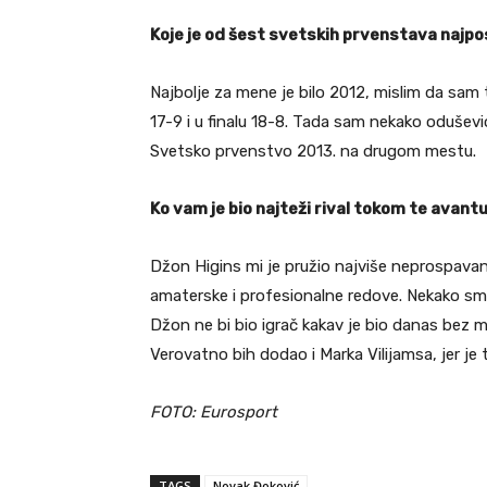
Koje je od šest svetskih prvenstava najpo
Najbolje za mene je bilo 2012, mislim da sam 
17-9 i u finalu 18-8. Tada sam nekako odušev
Svetsko prvenstvo 2013. na drugom mestu.
Ko vam je bio najteži rival tokom te avant
Džon Higins mi je pružio najviše neprospavani
amaterske i profesionalne redove. Nekako smo
Džon ne bi bio igrač kakav je bio danas bez men
Verovatno bih dodao i Marka Vilijamsa, jer je t
FOTO: Eurosport
TAGS
Novak Đoković