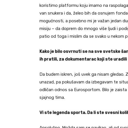
koristimo platformu koju imamo na raspolagan
van snukera i da, želeo bih da osnujem fondac
mogućnosti, a posebno mi je važan jedan dug
misiju – da doprem do mnogo više ljudi i po
patio od toga i mislim da se svako u nekom p
Kako je bilo osvrnuti se na sve svetske šam
ih pratili, za dokumentarac koji ste uradil
Da budem iskren, još uvek ga nisam gledao.
unazad, pa pokušavam da izbegavam te situac
odličan odnos sa Eurosportom. Bilo je zaista 
sjajnog tima.
Vi ste legenda sporta. Da li ste svesni kol
Apsolutno. Možda sam se navikao, ali od svo