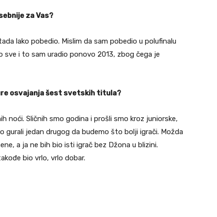
sebnije za Vas?
tada lako pobedio. Mislim da sam pobedio u polufinalu
io sve i to sam uradio ponovo 2013, zbog čega je
ure osvajanja šest svetskih titula?
h noći. Sličnih smo godina i prošli smo kroz juniorske,
 gurali jedan drugog da budemo što bolji igrači. Možda
e, a ja ne bih bio isti igrač bez Džona u blizini.
akođe bio vrlo, vrlo dobar.