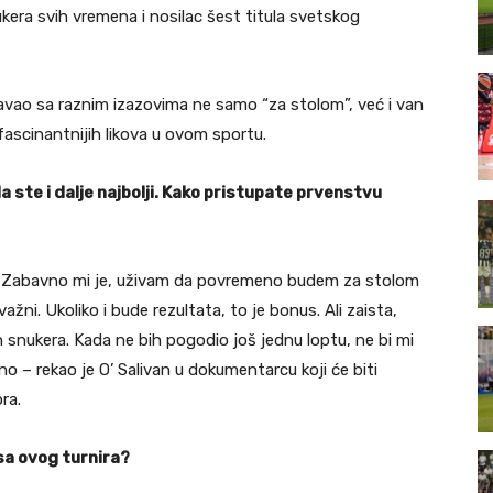
ukera svih vremena i nosilac šest titula svetskog
avao sa raznim izazovima ne samo “za stolom”, već i van
fascinantnijih likova u ovom sportu.
 ste i dalje najbolji.
Kako pristupate prvenstvu
to. Zabavno mi je, uživam da povremeno budem za stolom
žni. Ukoliko i bude rezultata, to je bonus. Ali zaista,
 snukera. Kada ne bih pogodio još jednu loptu, ne bi mi
ajno – rekao je O’ Salivan u dokumentarcu koji će biti
ra.
 sa ovog turnira?