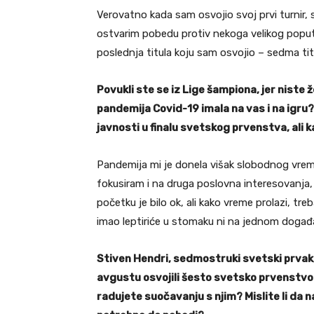
Verovatno kada sam osvojio svoj prvi turnir, sa
ostvarim pobedu protiv nekoga velikog poput
poslednja titula koju sam osvojio – sedma titu
Povukli ste se iz Lige šampiona, jer niste že
pandemija Covid-19 imala na vas i na igru?
javnosti u finalu svetskog prvenstva, ali k
Pandemija mi je donela višak slobodnog vrem
fokusiram i na druga poslovna interesovanja, k
početku je bilo ok, ali kako vreme prolazi, t
imao leptiriće u stomaku ni na jednom događaj
Stiven Hendri, sedmostruki svetski prvak, 
avgustu osvojili šesto svetsko prvenstvo i 
radujete suočavanju s njim? Mislite li da 