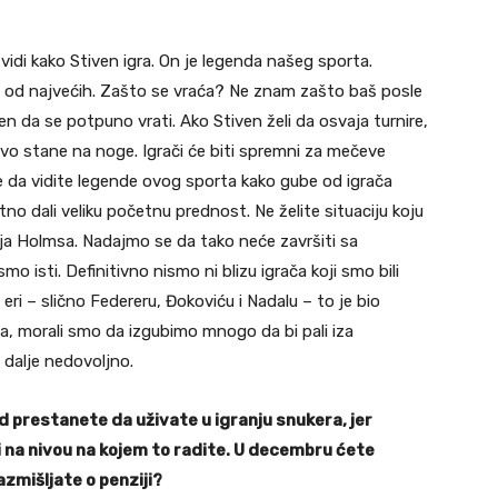
 vidi kako Stiven igra. On je legenda našeg sporta.
 od najvećih. Zašto se vraća? Ne znam zašto baš posle
 da se potpuno vrati. Ako Stiven želi da osvaja turnire,
vo stane na noge. Igrači će biti spremni za mečeve
te da vidite legende ovog sporta kako gube od igrača
no dali veliku početnu prednost. Ne želite situaciju koju
ija Holmsa. Nadajmo se da tako neće završiti sa
mo isti. Definitivno nismo ni blizu igrača koji smo bili
eri – slično Federeru, Đokoviću i Nadalu – to je bio
ina, morali smo da izgubimo mnogo da bi pali iza
i dalje nedovoljno.
d prestanete da uživate u igranju snukera, jer
i na nivou na kojem to radite. U decembru ćete
azmišljate o penziji?