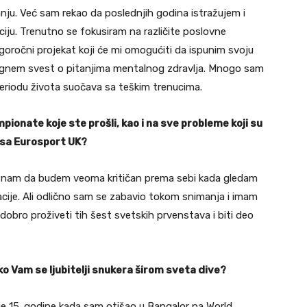
ju. Već sam rekao da poslednjih godina istražujem i
iju. Trenutno se fokusiram na različite poslovne
oročni projekat koji će mi omogućiti da ispunim svoju
dignem svest o pitanjima mentalnog zdravlja. Mnogo sam
eriodu života suočava sa teškim trenucima.
pionate koje ste prošli, kao i na sve probleme koji su
i sa Eurosport UK?
 Znam da budem veoma kritičan prema sebi kada gledam
ije. Ali odlično sam se zabavio tokom snimanja i imam
dobro proživeti tih šest svetskih prvenstava i biti deo
iko Vam se ljubitelji snukera širom sveta dive?
je 15. godine kada sam otišao u Bangalor na World