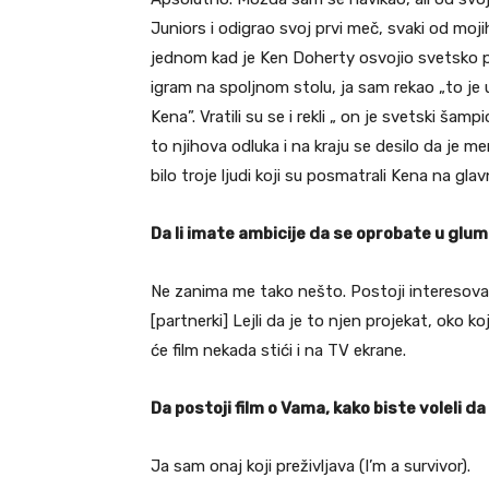
Juniors i odigrao svoj prvi meč, svaki od mojih
jednom kad je Ken Doherty osvojio svetsko prv
igram na spoljnom stolu, ja sam rekao „to je u
Kena”. Vratili su se i rekli „ on je svetski ša
to njihova odluka i na kraju se desilo da je m
bilo troje ljudi koji su posmatrali Kena na gla
Da li imate ambicije da se oprobate u glum
Ne zanima me tako nešto. Postoji interesovan
[partnerki] Lejli da je to njen projekat, oko k
će film nekada stići i na TV ekrane.
Da postoji film o Vama, kako biste voleli d
Ja sam onaj koji preživljava (I’m a survivor).