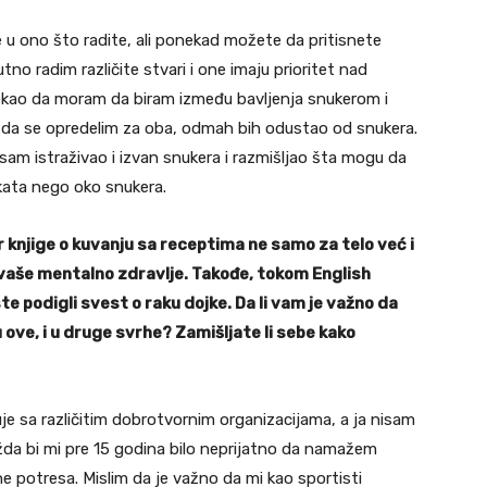
te u ono što radite, ali ponekad možete da pritisnete
no radim različite stvari i one imaju prioritet nad
rekao da moram da biram između bavljenja snukerom i
 da se opredelim za oba, odmah bih odustao od snukera.
 sam istraživao i izvan snukera i razmišljao šta mogu da
kata nego oko snukera.
tor knjige o kuvanju sa receptima ne samo za telo već i
a vaše mentalno zdravlje. Takođe, tokom English
ste podigli svest o raku dojke.
Da li vam je važno da
u ove, i u druge svrhe? Zamišljate li sebe kako
đuje sa različitim dobrotvornim organizacijama, a ja nisam
žda bi mi pre 15 godina bilo neprijatno da namažem
ne potresa. Mislim da je važno da mi kao sportisti