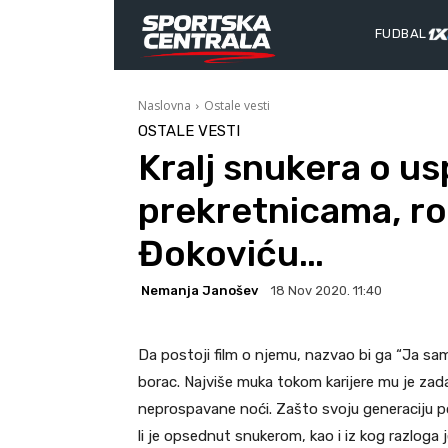
FUDBAL
Naslovna
Ostale vesti
OSTALE VESTI
Kralj snukera o u
prekretnicama, ro
Đokoviću…
Nemanja Janošev
18 Nov 2020. 11:40
Da postoji film o njemu, nazvao bi ga “Ja sam o
borac. Najviše muka tokom karijere mu je za
neprospavane noći. Zašto svoju generaciju 
li je opsednut snukerom, kao i iz kog razloga 