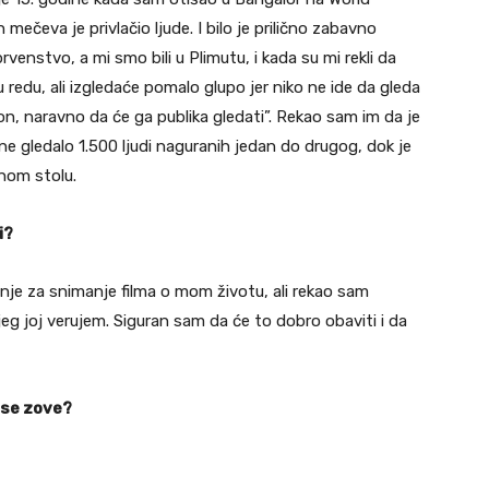
 mečeva je privlačio ljude. I bilo je prilično zabavno
enstvo, a mi smo bili u Plimutu, i kada su mi rekli da
 redu, ali izgledaće pomalo glupo jer niko ne ide da gleda
mpion, naravno da će ga publika gledati”. Rekao sam im da je
ene gledalo 1.500 ljudi naguranih jedan do drugog, dok je
vnom stolu.
i?
je za snimanje filma o mom životu, ali rekao sam
ojeg joj verujem. Siguran sam da će to dobro obaviti i da
a se zove?