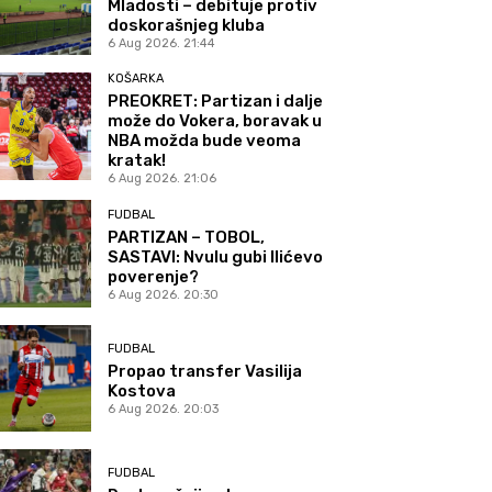
Mladosti – debituje protiv
doskorašnjeg kluba
6 Aug 2026. 21:44
KOŠARKA
PREOKRET: Partizan i dalje
može do Vokera, boravak u
NBA možda bude veoma
kratak!
6 Aug 2026. 21:06
FUDBAL
PARTIZAN – TOBOL,
SASTAVI: Nvulu gubi Ilićevo
poverenje?
6 Aug 2026. 20:30
FUDBAL
Propao transfer Vasilija
Kostova
6 Aug 2026. 20:03
FUDBAL