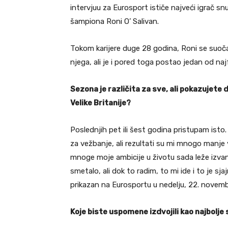
intervjuu za Eurosport ističe najveći igrač sn
šampiona Roni O’ Salivan.
Tokom karijere duge 28 godina, Roni se suoč
njega, ali je i pored toga postao jedan od naj
Sezona je različita
za sve, ali pokazujete da
Velike Britanije?
Poslednjih pet ili šest godina pristupam is
za vežbanje, ali rezultati su mi mnogo manje va
mnoge moje ambicije u životu sada leže izvan
smetalo, ali dok to radim, to mi ide i to je sj
prikazan na Eurosportu u nedelju, 22. novemb
Koje biste uspomene izdvojili kao najbolje