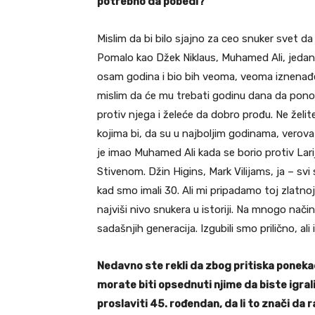
potrebno da pobedi?
Mislim da bi bilo sjajno za ceo snuker svet da
Pomalo kao Džek Niklaus, Muhamed Ali, jedan
osam godina i bio bih veoma, veoma iznenađen
mislim da će mu trebati godinu dana da pono
protiv njega i želeće da dobro prođu. Ne želi
kojima bi, da su u najboljim godinama, verovat
je imao Muhamed Ali kada se borio protiv Lar
Stivenom. Džin Higins, Mark Vilijams, ja – svi s
kad smo imali 30. Ali mi pripadamo toj zlatnoj 
najviši nivo snukera u istoriji. Na mnogo nač
sadašnjih generacija. Izgubili smo prilično, ali 
Nedavno ste rekli da zbog pritiska poneka
morate biti opsednuti njime da biste igral
proslaviti 45. rođendan, da li to znači da r