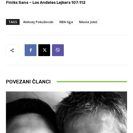
Finiks Sans – Los Anđeles Lejkers 107:112
TAGS
Aleksej Pokuševski
NBA liga
Nikola Jokić
POVEZANI ČLANCI