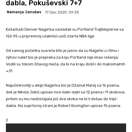
dabla, Pokuševski 7+7
Nemanja Janošev
17 Dec 2020. 09:35
Košarkaši Denver Nagetsa savladali su Portland Trajlblejzerse sa
126:95 u pripremnoj utakmici uoči starta NBA lige.
Od samog početka susreta bilo je jasno da su Nagetsi u ritmu i
njihov nalet bio je prepreka za koju Portland nije imao rešenja.
Vodili su tokom čitavog meča, da bi na kraju došli i do maksimalnih
+31.
Najučinkovitiji u ekipi Nagetsa bio je Džamal Marej sa 16 poena,
dok je Nikola Jokić upisao novi dabl-dabl sa 12 poena i 11 skokova,
pritom su mu nedostajala još dva skoka ne bi li došao do tripl-
dabla. Na suprtonoj strani je Robert Kovington upisao 15 poena.
ž