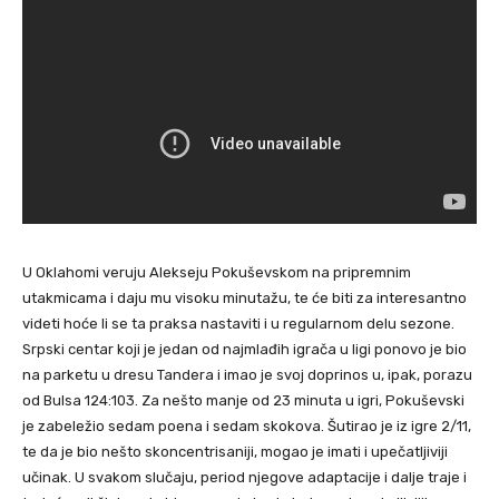
U Oklahomi veruju Alekseju Pokuševskom na pripremnim
utakmicama i daju mu visoku minutažu, te će biti za interesantno
videti hoće li se ta praksa nastaviti i u regularnom delu sezone.
Srpski centar koji je jedan od najmlađih igrača u ligi ponovo je bio
na parketu u dresu Tandera i imao je svoj doprinos u, ipak, porazu
od Bulsa 124:103. Za nešto manje od 23 minuta u igri, Pokuševski
je zabeležio sedam poena i sedam skokova. Šutirao je iz igre 2/11,
te da je bio nešto skoncentrisaniji, mogao je imati i upečatljiviji
učinak. U svakom slučaju, period njegove adaptacije i dalje traje i