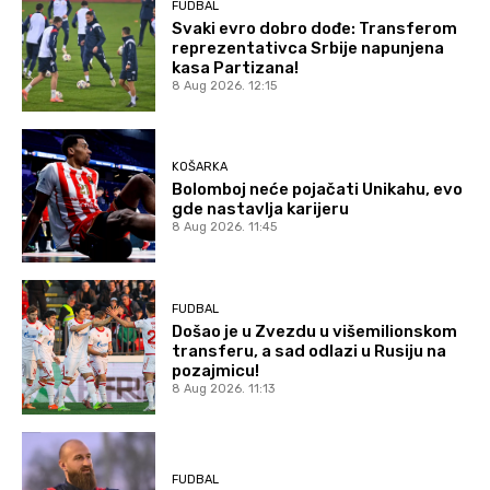
FUDBAL
Svaki evro dobro dođe: Transferom
reprezentativca Srbije napunjena
kasa Partizana!
8 Aug 2026. 12:15
KOŠARKA
Bolomboj neće pojačati Unikahu, evo
gde nastavlja karijeru
8 Aug 2026. 11:45
FUDBAL
Došao je u Zvezdu u višemilionskom
transferu, a sad odlazi u Rusiju na
pozajmicu!
8 Aug 2026. 11:13
FUDBAL