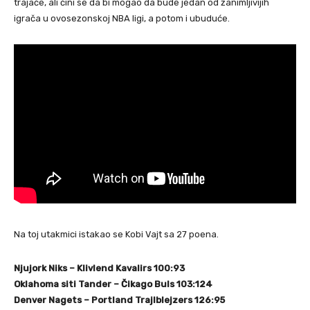
trajaće, ali čini se da bi mogao da bude jedan od zanimljivijih
igrača u ovosezonskoj NBA ligi, a potom i ubuduće.
Na toj utakmici istakao se Kobi Vajt sa 27 poena.
Njujork Niks – Klivlend Kavalirs 100:93
Oklahoma siti Tander – Čikago Buls 103:124
Denver Nagets – Portland Trajlblejzers 126:95