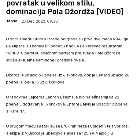
povratak u velikom stilu,
dominacija Pola Džordža [VIDEO]
Masa
23 Dec 2020. 09:30
U noći između utorka i srede odigrana su prva dva meča NBA lige.
LA Klipersi su zabeležili pobedu nad LA Lejkersima rezultatom
116:109. Klipersi su odličnom partijom pre svega Pola Džordža
srušili aktuelne šampione i gradske rivale.
Džordž je ubacio 33 poena uz 6 skokova, dok je Lenard ubacio 26
poena, a Ibaka 15 uz 6 skokova.
U redovima Lejkersa Lebron Džejms je bio najefikasniji sa 22
poena 5 dodavanja i 5 skokova, Entoni Dejvis je ubacio 18 poena,
a Harel 17.
U drugom meču sastali su se Bruklnin Netsi i Golden Stejt Voriorsi,
a ekipa iz Njujorka je ubedljivo slavila sa 125:99. Najbolji u