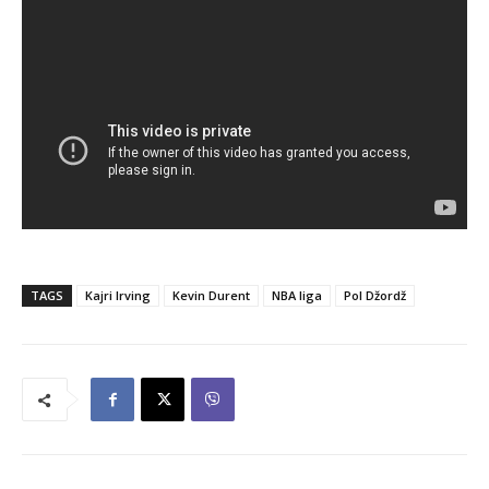
TAGS
Kajri Irving
Kevin Durent
NBA liga
Pol Džordž