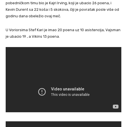
pobedničkom timu bio je Kajri Irving, koji je ubacio 26 poena, i
Kevin Durent sa 22 koša i 5 skokova, čiji je povratak posle više od
godinu dana obeležio ovaj meč.
U Voriorsima Stef Kari je imao 20 poena uz 10 asistencija, Vajsman
je ubacio 19 , a Vikins 13 poena.