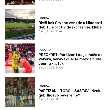
FUDBAL
Bivši bek Crvene zvezde u Mladosti –
debituje protiv doskorašnjeg kluba
6 Aug 2026. 21:44
KOŠARKA
PREOKRET: Partizan i dalje može do
Vokera, boravak u NBA možda bude
veoma kratak!
6 Aug 2026. 21:06
FUDBAL
PARTIZAN – TOBOL, SASTAVI: Nvulu
gubi Ilićevo poverenje?
6 Aug 2026. 20:30