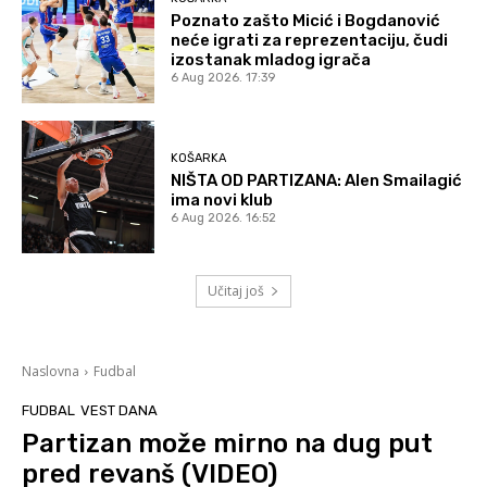
Poznato zašto Micić i Bogdanović
neće igrati za reprezentaciju, čudi
izostanak mladog igrača
6 Aug 2026. 17:39
KOŠARKA
NIŠTA OD PARTIZANA: Alen Smailagić
ima novi klub
6 Aug 2026. 16:52
Učitaj još