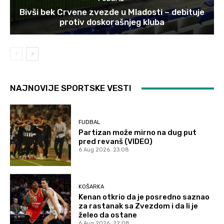
Bivši bek Crvene zvezde u Mladosti – debituje
protiv doskorašnjeg kluba
NAJNOVIJE SPORTSKE VESTI
FUDBAL
Partizan može mirno na dug put
pred revanš (VIDEO)
6 Aug 2026. 23:08
KOŠARKA
Kenan otkrio da je posredno saznao
za rastanak sa Zvezdom i da li je
želeo da ostane
6 Aug 2026. 22:08