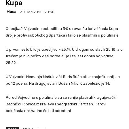
Kupa
Masa
30 Dec 2020. 20:30
Odbojkaši Vojvodine pobedili su 3:0 u revanšu četvrtfinala Kupa
Srbije protiv subotičkog Spartaka i tako se plasifrali u polufinale.
U prvom setu bilo je ubedljivo – 25:19. U drugom su slavili 25:18, a u
trećem je bilo nešto više borbe ali je i taj set dobila Vojvodina
25:22.
U Vojvodini Nemanja Mašulović i Boris Buša bili su najefikasniji sa
po 12 poena. Na drugoj strani Dušan Nikolić zabeležio je 14.
Pored Vojvodine u polufinale su se ranije plasirali kragujevački
Radnički, Ribnica iz Kraljeva i beogradski Partizan. Parovi
polufinala naknadno će biti određeni.