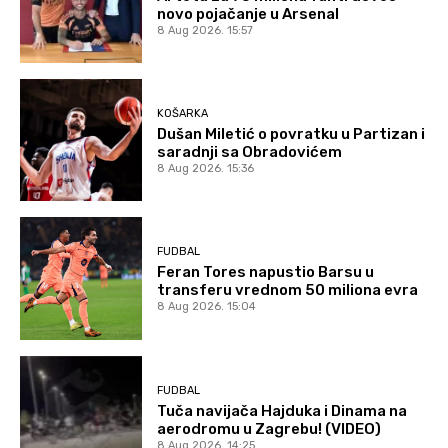
novo pojačanje u Arsenal
8 Aug 2026. 15:57
KOŠARKA
Dušan Miletić o povratku u Partizan i
saradnji sa Obradovićem
8 Aug 2026. 15:36
FUDBAL
Feran Tores napustio Barsu u
transferu vrednom 50 miliona evra
8 Aug 2026. 15:04
FUDBAL
Tuča navijača Hajduka i Dinama na
aerodromu u Zagrebu! (VIDEO)
8 Aug 2026. 14:25