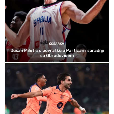
KOŠARKA
Dušan Miletić o povratku u Partizan i saradnji
sa Obradovićem