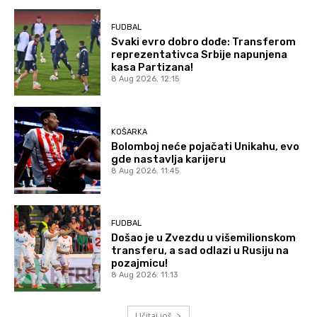
FUDBAL
Svaki evro dobro dođe: Transferom
reprezentativca Srbije napunjena
kasa Partizana!
8 Aug 2026. 12:15
KOŠARKA
Bolomboj neće pojačati Unikahu, evo
gde nastavlja karijeru
8 Aug 2026. 11:45
FUDBAL
Došao je u Zvezdu u višemilionskom
transferu, a sad odlazi u Rusiju na
pozajmicu!
8 Aug 2026. 11:13
Učitaj još